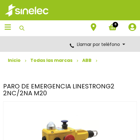
Saltar
Saltar
al
al
contenido
menú
de
0
navegación
Llamar por teléfono
Inicio
Todas las marcas
ABB
PARO DE EMERGENCIA LINESTRONG2
2NC/2NA M20