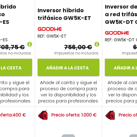
íbrido
Inversor d
Inversor híbrido
co
a red trifá
trifásico GW5K-ET
-ES
GW5K-DT 
REF:
GW5K-ET
-ES
REF:
GW5K-DT 
708,75 €
756,00 €
6
tos no incluidos.
Impuestos no incluidos.
Impuest
 LA CESTA
AÑADIR A LA CESTA
AÑADIR A 
ito y sigue el
Añade al carrito y sigue el
Añade al carr
 compra para
proceso de compra para
proceso de 
ibilidad y los
ver la disponibilidad y los
ver la dispon
profesionales.
precios para profesionales.
precios para 
oferta:400 €
Precio oferta: 1.000 €
Precio o