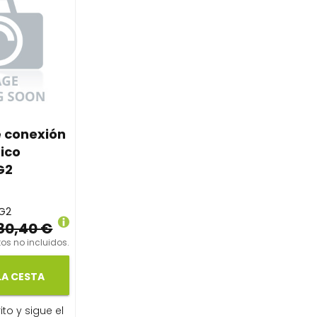
e conexión
sico
G2
G2
80,40 €
os no incluidos.
LA CESTA
ito y sigue el