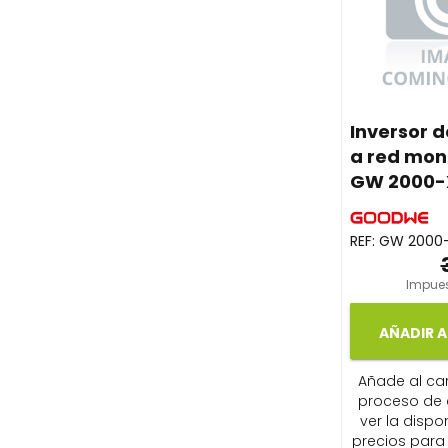
Inversor 
a red mon
GW 2000-
REF:
GW 2000
Impues
AÑADIR A
Añade al carr
proceso de
ver la dispon
precios para 