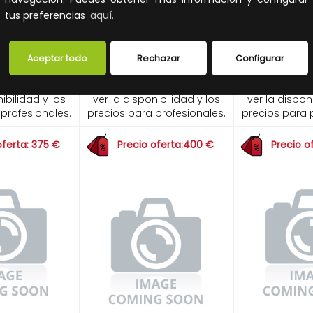
tos no incluidos.
Impuestos no incluidos.
Impuest
tus preferencias
aquí.
 LA CESTA
AÑADIR A LA CESTA
AÑADIR A 
Aceptar todo
Rechazar
Configurar
ito y sigue el
Añade al carrito y sigue el
Añade al carr
 compra para
proceso de compra para
proceso de 
ibilidad y los
ver la disponibilidad y los
ver la dispon
profesionales.
precios para profesionales.
precios para 
oferta: 375 €
Precio oferta:400 €
Precio o