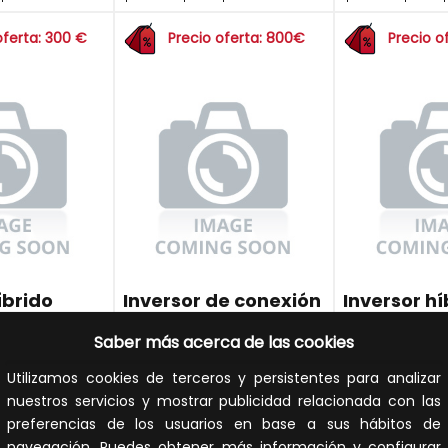
oferta: 300 €
Precio oferta: 800€
Precio o
íbrido
Inversor de conexión
Inversor hí
co
a red trifásico
monofásic
Saber más acerca de las cookies
EM
GW36K-MT
GW3648D-
Utilizamos cookies de terceros y persistentes para analizar
nuestros servicios y mostrar publicidad relacionada con las
EM
REF:
GW36K-MT
REF:
GW3648D-
preferencias de los usuarios en base a sus hábitos de
567,00 €
1.512,00 €
6
navegación. Puedes obtener más información y configurar