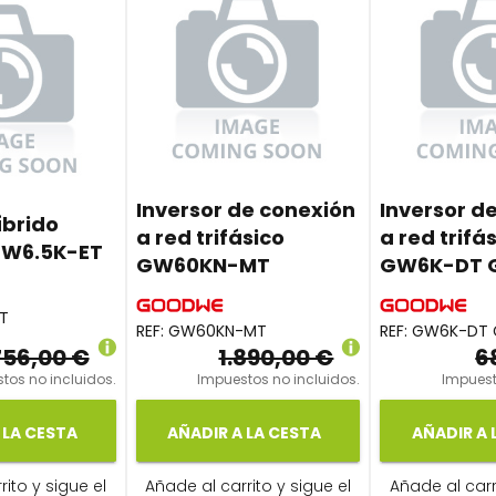
Inversor de conexión
Inversor d
íbrido
a red trifásico
a red trifá
 GW6.5K-ET
GW60KN-MT
GW6K-DT 
T
REF:
GW60KN-MT
REF:
GW6K-DT 
756,00 €
1.890,00 €
6
tos no incluidos.
Impuestos no incluidos.
Impuest
 LA CESTA
AÑADIR A LA CESTA
AÑADIR A 
ito y sigue el
Añade al carrito y sigue el
Añade al carr