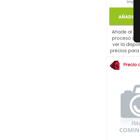
Impues
AÑADIR A
Añade al carr
proceso de
ver la dispon
precios para 
Precio 