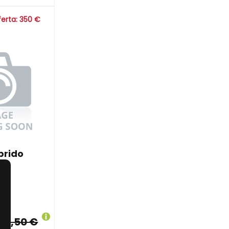
ferta: 350 €
brido
o
ES
ES
61,50 €