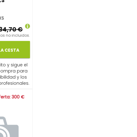
XS
XS
34,70 €
os no incluidos.
LA CESTA
ito y sigue el
compra para
ibilidad y los
profesionales.
ferta: 300 €