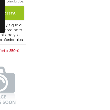
os no incluidos.
LA CESTA
ito y sigue el
compra para
ibilidad y los
profesionales.
ferta: 350 €