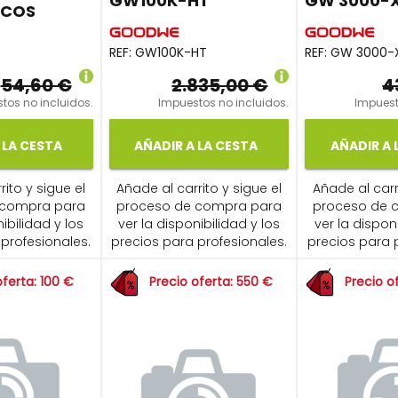
GW100K-HT
GW 3000-
ICOS
REF:
GW100K-HT
REF:
GW 3000-
54,60 €
2.835,00 €
4
tos no incluidos.
Impuestos no incluidos.
Impuest
 LA CESTA
AÑADIR A LA CESTA
AÑADIR A 
ito y sigue el
Añade al carrito y sigue el
Añade al carr
 compra para
proceso de compra para
proceso de 
ibilidad y los
ver la disponibilidad y los
ver la dispon
profesionales.
precios para profesionales.
precios para 
oferta: 100 €
Precio oferta: 550 €
Precio o