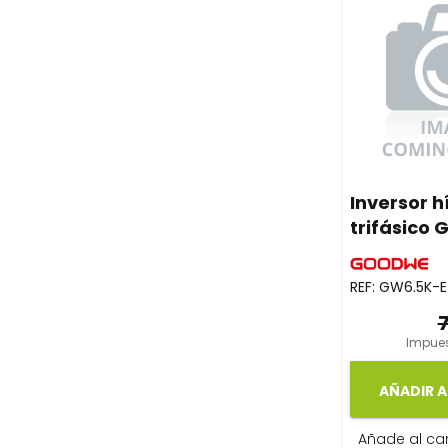
Inversor h
trifásico
REF:
GW6.5K-E
Impues
AÑADIR A
Añade al carr