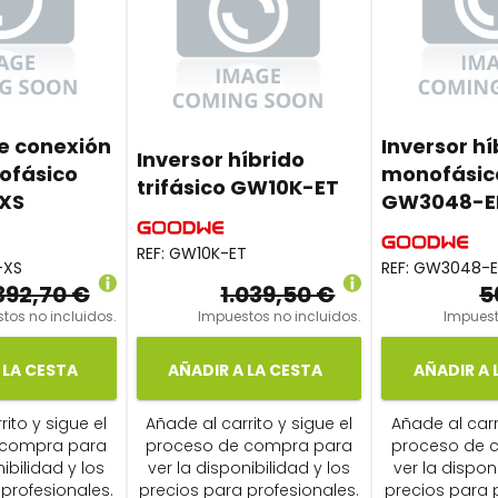
de conexión
Inversor hí
Inversor híbrido
ofásico
monofásic
trifásico GW10K-ET
XS
GW3048-
REF:
GW10K-ET
-XS
REF:
GW3048-
392,70 €
1.039,50 €
5
tos no incluidos.
Impuestos no incluidos.
Impuest
 LA CESTA
AÑADIR A LA CESTA
AÑADIR A 
ito y sigue el
Añade al carrito y sigue el
Añade al carr
 compra para
proceso de compra para
proceso de 
ibilidad y los
ver la disponibilidad y los
ver la dispon
profesionales.
precios para profesionales.
precios para 