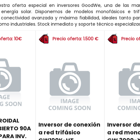
stra oferta especial en inversores GoodWe, una de las mar
 energía solar. Disponemos de modelos monofásicos e trif
n conectividad avanzada y máxima fiabilidad, ideales tanto par
omo industriales. Stock inmediato y soporte técnico especializa
oferta: 10€
Precio oferta: 1.500 €
Precio o
ROIDAL
Inversor de conexión
Inversor d
BIERTO 90A
a red trifásico
a red mon
PARA INV.