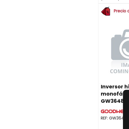
Precio 
Inversor h
monofási
GW3648-
REF:
GW3648-