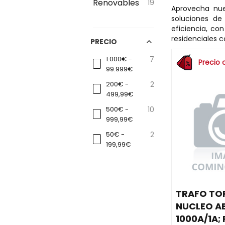
Renovables
19
Aprovecha nue
soluciones de
eficiencia, co
residenciales c
PRECIO
1.000€ -
7
Precio 
99.999€
200€ -
2
499,99€
500€ -
10
999,99€
50€ -
2
199,99€
TRAFO TO
NUCLEO A
1000A/1A; 