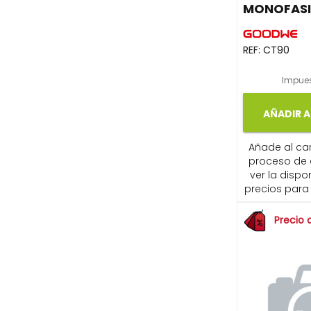
MONOFAS
REF:
CT90
Impues
AÑADIR A
Añade al carr
proceso de
ver la dispon
precios para 
Precio 