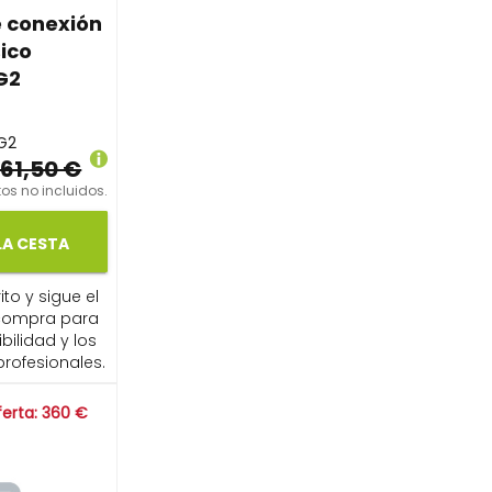
e conexión
sico
G2
G2
61,50 €
os no incluidos.
LA CESTA
ito y sigue el
compra para
ibilidad y los
profesionales.
ferta: 360 €