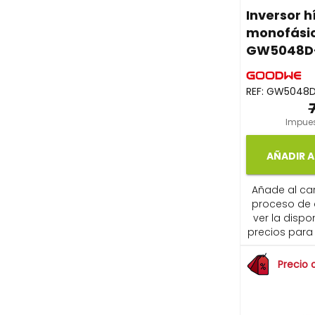
Inversor h
monofási
GW5048D
REF:
GW5048D
Impues
AÑADIR A
Añade al carr
proceso de
ver la dispon
precios para 
Precio 