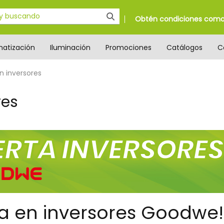
Obtén condiciones como 
matización
Iluminación
Promociones
Catálogos
C
n inversores
res
ta en inversores Goodwe!