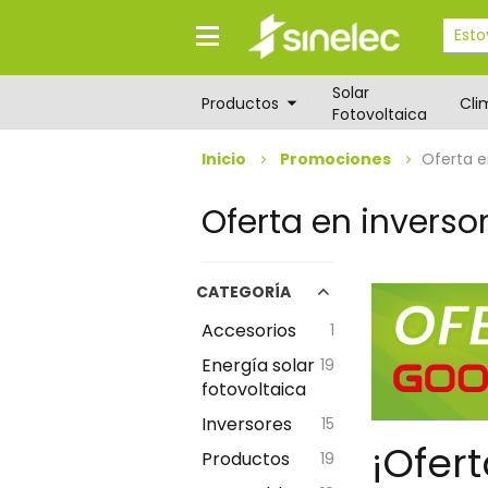
Saltar
Saltar
al
al
contenido
menú
de
Solar
navegación
Productos
Cli
Fotovoltaica
Inicio
Promociones
Oferta e
Oferta en inverso
CATEGORÍA
Accesorios
1
Energía solar
19
fotovoltaica
Inversores
15
¡Ofer
Productos
19