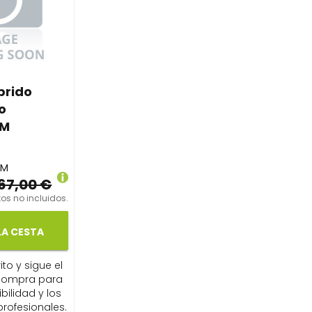
brido
o
EM
EM
67,00 €
os no incluidos.
LA CESTA
ito y sigue el
compra para
ibilidad y los
profesionales.