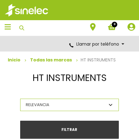
Saltar
Saltar
al
al
contenido
menú
de
0
navegación
Llamar por teléfono
Inicio
Todas las marcas
HT INSTRUMENTS
HT INSTRUMENTS
FILTRAR