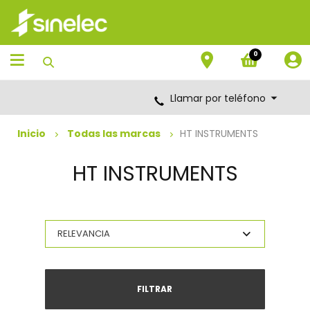
Saltar
Saltar
al
al
contenido
menú
de
0
navegación
Llamar por teléfono
Inicio
Todas las marcas
HT INSTRUMENTS
HT INSTRUMENTS
FILTRAR