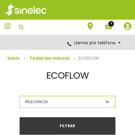
Saltar
Saltar
al
al
contenido
menú
de
0
navegación
Llamar por teléfono
Inicio
Todas las marcas
ECOFLOW
ECOFLOW
FILTRAR