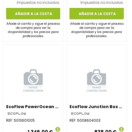
Impuestos no incluidos.
Impuestos no incluidos.
AÑADIR A LA CESTA
AÑADIR A LA CESTA
Añade al carrito y sigue el proceso
Añade al carrito y sigue el proceso
de compra para ver la
de compra para ver la
disponibilidad y los precios para
disponibilidad y los precios para
profesionales.
profesionales.
EcoFlow PowerOcean 6kW – Inversor Solar 1 Fase, 2 MPPT, Sistema Back-Up, WiFi/LAN
EcoFlow Junction Box + Base – Para Inversores 3PH (hasta 15kWh)
REF:
5013601005
REF:
5008604003
1.346,00 €
838,00 €