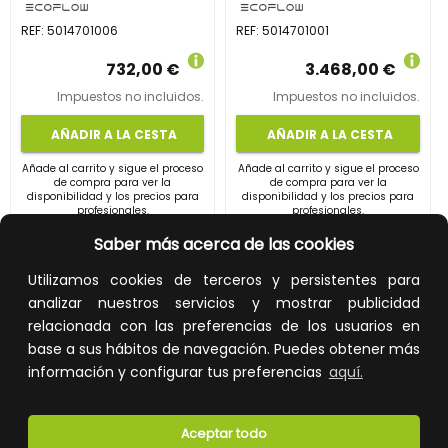
REF:
5014701006
REF:
5014701001
732,00 €
3.468,00 €
Impuestos no incluidos.
Impuestos no incluidos.
AÑADIR A LA CESTA
AÑADIR A LA CESTA
Añade al carrito y sigue el proceso
Añade al carrito y sigue el proceso
de compra para ver la
de compra para ver la
disponibilidad y los precios para
disponibilidad y los precios para
profesionales.
profesionales.
Saber más acerca de las cookies
Utilizamos cookies de terceros y persistentes para
analizar nuestros servicios y mostrar publicidad
relacionada con las preferencias de los usuarios en
base a sus hábitos de navegación. Puedes obtener más
información y configurar tus preferencias
aquí.
Aceptar todo