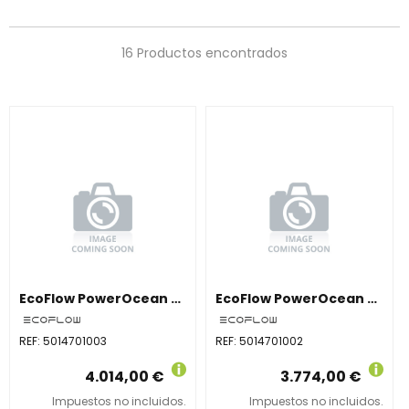
16 Productos encontrados
EcoFlow PowerOcean Plus 25kW – Inversor Solar Trifásico Profesional
EcoFlow PowerOcean Plus 20kW – Inversor 3PH, 3 MPPT, Sistema Back-Up
REF:
5014701003
REF:
5014701002
4.014,00 €
3.774,00 €
Impuestos no incluidos.
Impuestos no incluidos.