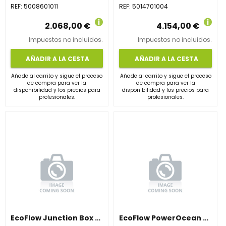
REF:
5008601011
REF:
5014701004
2.068,00 €
4.154,00 €
Impuestos no incluidos.
Impuestos no incluidos.
AÑADIR A LA CESTA
AÑADIR A LA CESTA
Añade al carrito y sigue el proceso
Añade al carrito y sigue el proceso
de compra para ver la
de compra para ver la
disponibilidad y los precios para
disponibilidad y los precios para
profesionales.
profesionales.
EcoFlow Junction Box + Base PLUS – Compatible PowerOcean Plus (hasta 15kWh / 3 baterías)
EcoFlow PowerOcean Plus 15kW – Inversor Trifásico, 3 MPPT, WiFi/LAN y Back-Up