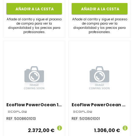
AÑADIR A LA CESTA
AÑADIR A LA CESTA
Añade al carrito y sigue el proceso
Añade al carrito y sigue el proceso
de compra para ver la
de compra para ver la
disponibilidad y los precios para
disponibilidad y los precios para
profesionales.
profesionales.
EcoFlow PowerOcean 12kW – Inversor Solar 3PH, 2 MPPT, Sistema Back-Up, WiFi/LAN
EcoFlow PowerOcean 5kW – Inversor Solar 1 Fase, 2 MPPT, Backup y Conectividad WiFi/LAN
REF:
5008601013
REF:
5013601001
2.372,00 €
1.306,00 €