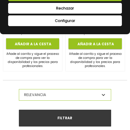
EcoFlow PowerOcean 10kW – Inversor Solar Trifásico, 2 MPPT, Conectividad WiFi/LAN, Back-Up
EcoFlow PowerOcean PV Storage Converter 5kW – Convertidor para Sistemas de Almacenamiento Solar
Rechazar
REF:
5008601016
REF:
5012701002
Configurar
2.102,00 €
1.530,00 €
Impuestos no incluidos.
Impuestos no incluidos.
AÑADIR A LA CESTA
AÑADIR A LA CESTA
Añade al carrito y sigue el proceso
Añade al carrito y sigue el proceso
de compra para ver la
de compra para ver la
disponibilidad y los precios para
disponibilidad y los precios para
profesionales.
profesionales.
FILTRAR