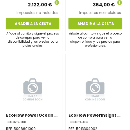
2.122,00 €
364,00 €
Impuestos no incluidos.
Impuestos no incluidos.
AÑADIR A LA CESTA
AÑADIR A LA CESTA
Añade al carrito y sigue el proceso
Añade al carrito y sigue el proceso
de compra para ver la
de compra para ver la
disponibilidad y los precios para
disponibilidad y los precios para
profesionales.
profesionales.
EcoFlow PowerOcean 6kW – Inversor Solar Trifásico, 2 MPPT, Backup, WiFi/LAN
EcoFlow PowerInsight Desktop Stand – Soporte de Escritorio para PowerInsight
REF:
5008601009
REF:
5013304002