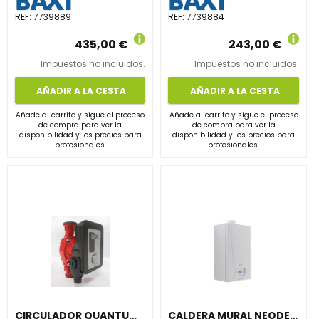
REF:
7739889
REF:
7739884
435,00 €
243,00 €
Impuestos no incluidos.
Impuestos no incluidos.
AÑADIR A LA CESTA
AÑADIR A LA CESTA
Añade al carrito y sigue el proceso
Añade al carrito y sigue el proceso
de compra para ver la
de compra para ver la
disponibilidad y los precios para
disponibilidad y los precios para
profesionales.
profesionales.
CIRCULADOR QUANTUM MAXI MYL1035 1.1/4" PARA CALEFACCIÓN Y REFRIGERACIÓN
CALDERA MURAL NEODENS LITE 24/24 F 60/100 HORIZONTAL