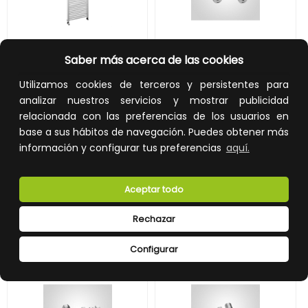
RADIADOR PARA BAÑO HO 45/1200 550Kcal/h
LLAVE SERIE 200 3/8" H ESCUADRA
Saber más acerca de las cookies
Utilizamos cookies de terceros y persistentes para
REF:
192412000
REF:
193004017
analizar nuestros servicios y mostrar publicidad
205,00 €
9,55 €
relacionada con las preferencias de los usuarios en
base a sus hábitos de navegación. Puedes obtener más
Impuestos no incluidos.
Impuestos no incluidos.
información y configurar tus preferencias
aquí.
AÑADIR A LA CESTA
AÑADIR A LA CESTA
Añade al carrito y sigue el proceso
Añade al carrito y sigue el proceso
Aceptar todo
de compra para ver la
de compra para ver la
disponibilidad y los precios para
disponibilidad y los precios para
profesionales.
profesionales.
Rechazar
Configurar