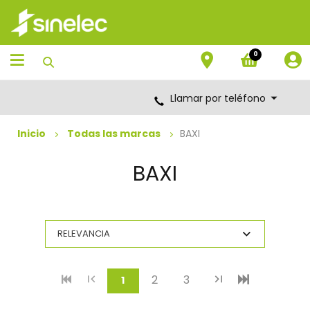
Saltar
Saltar
al
al
contenido
menú
de
0
navegación
Llamar por teléfono
Inicio
Todas las marcas
BAXI
BAXI
2
3
(current)
1