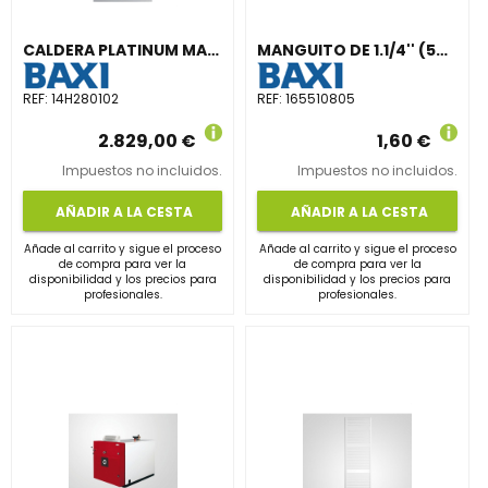
CALDERA PLATINUM MAX PLUS 33/33F GBP CALEF.CL.- ACS CL.A\XL
MANGUITO DE 1.1/4'' (50u)
REF:
14H280102
REF:
165510805
2.829,00 €
1,60 €
Impuestos no incluidos.
Impuestos no incluidos.
AÑADIR A LA CESTA
AÑADIR A LA CESTA
Añade al carrito y sigue el proceso
Añade al carrito y sigue el proceso
de compra para ver la
de compra para ver la
disponibilidad y los precios para
disponibilidad y los precios para
profesionales.
profesionales.