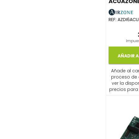
ACUAZONE
REF:
AZDI6AC
Impues
AÑADIR A
Añade al carr
proceso de
ver la dispon
precios para 