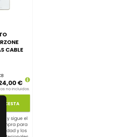
TO
IRZONE
AS CABLE
CB
24,00 €
os no incluidos.
LA CESTA
ito y sigue el
compra para
ibilidad y los
profesionales.