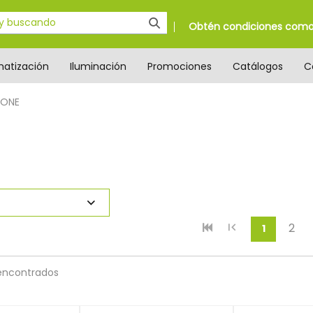
Obtén condiciones como 
matización
Iluminación
Promociones
Catálogos
C
ZONE
2
(current
1
encontrados