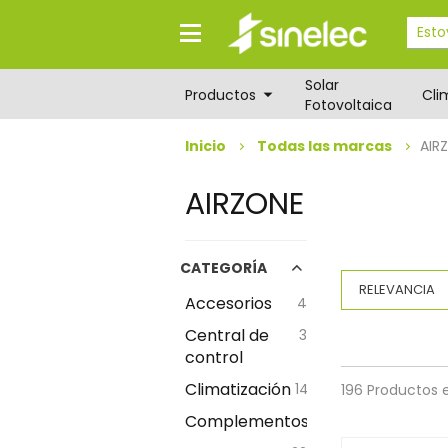
Saltar
Saltar
al
al
contenido
menú
de
Solar
navegación
Productos
Cli
Fotovoltaica
Inicio
Todas las marcas
AIR
AIRZONE
CATEGORÍA
Accesorios
4
Central de
3
control
Climatización
147
196 Productos 
Complementos
19