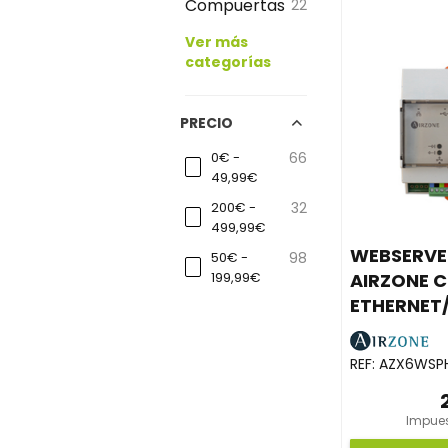
Compuertas
22
Ver más
categorías
PRECIO
0€ -
66
49,99€
200€ -
32
499,99€
WEBSERVE
50€ -
98
AIRZONE 
199,99€
ETHERNET/
REF:
AZX6WSP
Impues