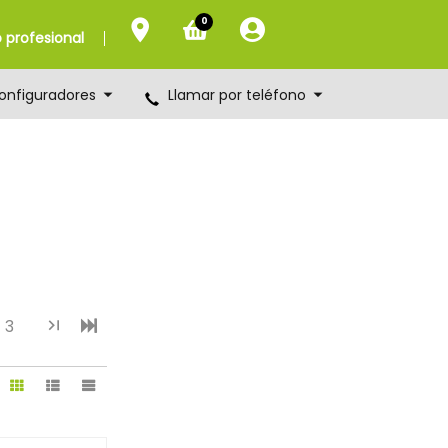
0
profesional
onfiguradores
Llamar por teléfono
3
)