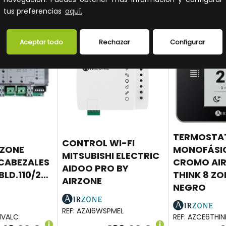
tus preferencias
aquí.
Aceptar todo
Rechazar
Configurar
TERMOSTA
CONTROL WI-FI
RZONE
MONOFÁSI
MITSUBISHI ELECTRIC
 CABEZALES
CROMO AI
AIDOO PRO BY
LD.110/230V
THINK 8 Z
AIRZONE
NEGRO
REF:
AZAI6WSPMEL
1VALC
REF:
AZCE6THIN