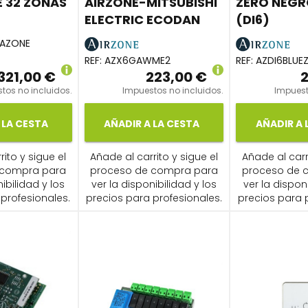
 32 ZONAS
AIRZONE-MITSUBISHI
ZERO NEGR
ELECTRIC ECODAN
(DI6)
UAZONE
REF:
AZX6GAWME2
REF:
AZDI6BLUE
321,00 €
223,00 €
2
tos no incluidos.
Impuestos no incluidos.
Impuest
 LA CESTA
AÑADIR A LA CESTA
AÑADIR A 
ito y sigue el
Añade al carrito y sigue el
Añade al carr
 compra para
proceso de compra para
proceso de 
ibilidad y los
ver la disponibilidad y los
ver la dispon
profesionales.
precios para profesionales.
precios para 