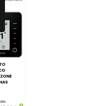
TO
CO
RZONE
ONAS
KRN