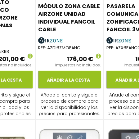
ATO
MÓDULO ZONA CABLE
PASARELA
ICO
AIRZONE UNIDAD
COMUNICA
RZONE
INDIVIDUAL FANCOIL
ZONIFICAC
ONAS
CABLE
FANCOIL 3
REF:
AZDI6ZMOFANC
REF:
AZX6FANCO
NKRB
201,00 €
176,00 €
1
tos no incluidos.
Impuestos no incluidos.
Impuest
 LA CESTA
AÑADIR A LA CESTA
AÑADIR A 
ito y sigue el
Añade al carrito y sigue el
Añade al carr
 compra para
proceso de compra para
proceso de 
ibilidad y los
ver la disponibilidad y los
ver la dispon
profesionales.
precios para profesionales.
precios para 