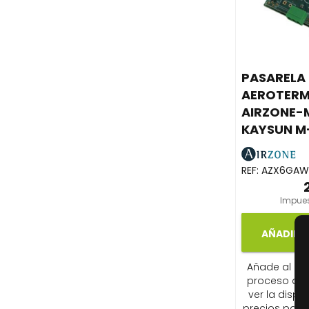
PASARELA 
AEROTERMI
AIRZONE-M
KAYSUN M
REF:
AZX6GAW
Impues
AÑADIR A
Añade al carr
proceso de
ver la dispon
precios para 