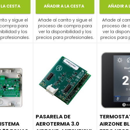
 LA CESTA
AÑADIR A LA CESTA
AÑADIR A 
ito y sigue el
Añade al carrito y sigue el
Añade al carr
 compra para
proceso de compra para
proceso de 
ibilidad y los
ver la disponibilidad y los
ver la dispon
profesionales.
precios para profesionales.
precios para 
PASARELA DE
TERMOSTA
SISTEMA
AEROTERMIA 3.0
AIRZONE B