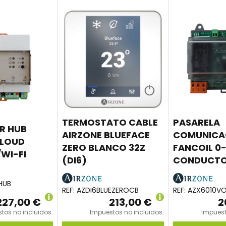
TERMOSTATO CABLE
PASARELA
R HUB
AIRZONE BLUEFACE
COMUNICA
CLOUD
ZERO BLANCO 32Z
FANCOIL 0
WI-FI
(DI6)
CONDUCTO
HUB
REF:
AZDI6BLUEZEROCB
REF:
AZX6010VO
227,00 €
213,00 €
2
tos no incluidos.
Impuestos no incluidos.
Impuest