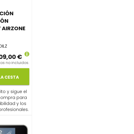
CIÓN
IÓN
V AIRZONE
ILZ
09,00 €
os no incluidos.
LA CESTA
ito y sigue el
compra para
ibilidad y los
profesionales.