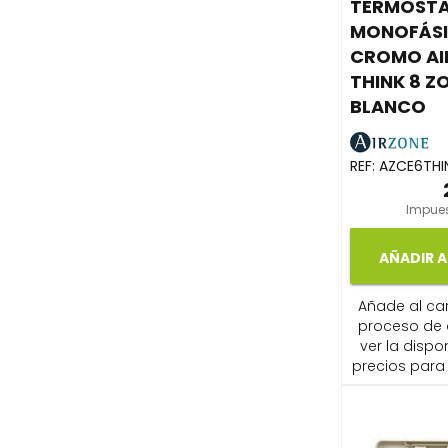
TERMOST
MONOFÁS
CROMO AI
THINK 8 Z
BLANCO
REF:
AZCE6THI
Impues
AÑADIR A
Añade al carr
proceso de
ver la dispon
precios para 