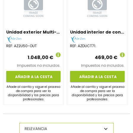
Unidad exterior Multi-Split 2x1 (4,7 kW). Confort multizona.
Unidad interior de conductos 7,1 kW. Alta presión estática.
REF:
AZ2U50-OUT
REF:
AZDUCT71.
1.048,00 €
469,00 €
Impuestos no incluidos.
Impuestos no incluidos.
AÑADIR A LA CESTA
AÑADIR A LA CESTA
Añade al carrito y sigue el proceso
Añade al carrito y sigue el proceso
de compra para ver la
de compra para ver la
disponibilidad y los precios para
disponibilidad y los precios para
profesionales.
profesionales.