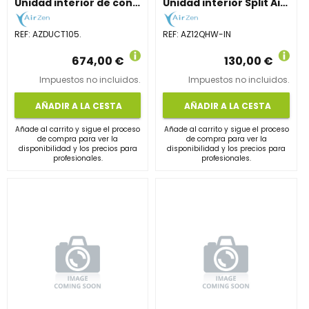
Unidad interior de conductos 9,5 kW. Gran caudal de aire.
Unidad interior Split AirZen de 3,2 kW. Eficiente y silenciosa.
REF:
AZDUCT105.
REF:
AZ12QHW-IN
674,00 €
130,00 €
Impuestos no incluidos.
Impuestos no incluidos.
AÑADIR A LA CESTA
AÑADIR A LA CESTA
Añade al carrito y sigue el proceso
Añade al carrito y sigue el proceso
de compra para ver la
de compra para ver la
disponibilidad y los precios para
disponibilidad y los precios para
profesionales.
profesionales.