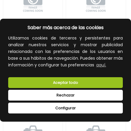
Unidad exterior Monosplit de 3,2 kW. Tecnología Inverter R32.
Unidad exterior para conductos de 5,0 kW. R32 Inverter.
Saber más acerca de las cookies
Utilizamos cookies de terceros y persistentes para
REF:
AZ12QHW-OUT
REF:
AZ1U50
analizar nuestros servicios y mostrar publicidad
387,00 €
1.233,00 €
relacionada con las preferencias de los usuarios en
base a sus hábitos de navegación. Puedes obtener más
Impuestos no incluidos.
Impuestos no incluidos.
información y configurar tus preferencias
aquí.
AÑADIR A LA CESTA
AÑADIR A LA CESTA
Añade al carrito y sigue el proceso
Añade al carrito y sigue el proceso
Aceptar todo
de compra para ver la
de compra para ver la
disponibilidad y los precios para
disponibilidad y los precios para
profesionales.
profesionales.
Rechazar
Configurar