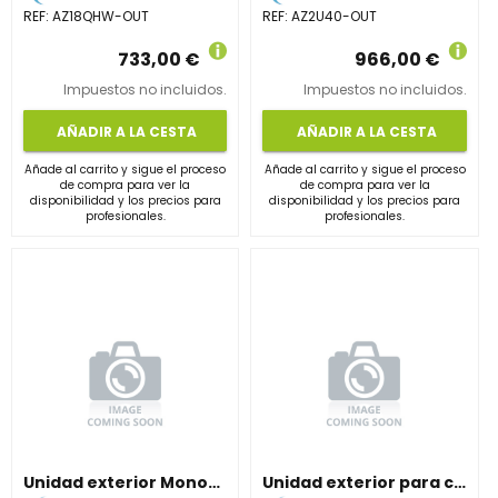
REF:
AZ18QHW-OUT
REF:
AZ2U40-OUT
733,00 €
966,00 €
Impuestos no incluidos.
Impuestos no incluidos.
AÑADIR A LA CESTA
AÑADIR A LA CESTA
Añade al carrito y sigue el proceso
Añade al carrito y sigue el proceso
de compra para ver la
de compra para ver la
disponibilidad y los precios para
disponibilidad y los precios para
profesionales.
profesionales.
Unidad exterior Monosplit de 6,0 kW. Potencia y eficiencia.
Unidad exterior para conductos de 9,5 kW. Industrial/Residencial.