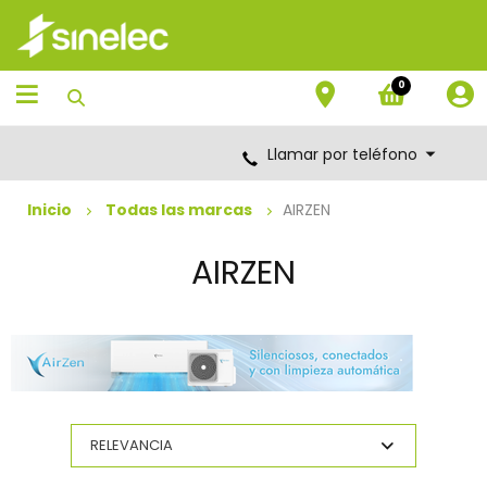
Saltar
Saltar
al
al
contenido
menú
de
0
navegación
Llamar por teléfono
Inicio
Todas las marcas
AIRZEN
AIRZEN