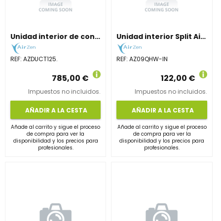
Unidad interior de conductos 12,4 kW. Climatización total.
Unidad interior Split AirZen de 2,6 kW con Wi-Fi y Self Clean.
REF:
AZDUCT125.
REF:
AZ09QHW-IN
785,00 €
122,00 €
Impuestos no incluidos.
Impuestos no incluidos.
AÑADIR A LA CESTA
AÑADIR A LA CESTA
Añade al carrito y sigue el proceso
Añade al carrito y sigue el proceso
de compra para ver la
de compra para ver la
disponibilidad y los precios para
disponibilidad y los precios para
profesionales.
profesionales.