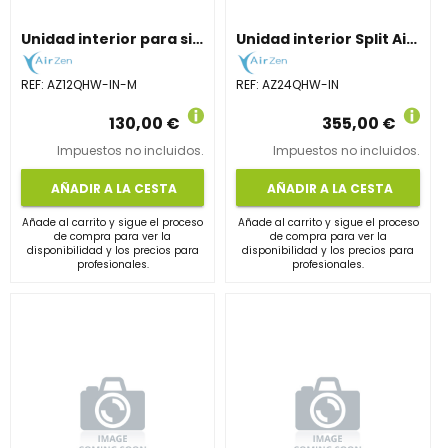
Unidad interior para sistemas Multi-Split de 3,2 kW con Wi-Fi.
Unidad interior Split AirZen de 6,0 kW. Máximo caudal.
REF:
AZ12QHW-IN-M
REF:
AZ24QHW-IN
130,00 €
355,00 €
Impuestos no incluidos.
Impuestos no incluidos.
AÑADIR A LA CESTA
AÑADIR A LA CESTA
Añade al carrito y sigue el proceso
Añade al carrito y sigue el proceso
de compra para ver la
de compra para ver la
disponibilidad y los precios para
disponibilidad y los precios para
profesionales.
profesionales.