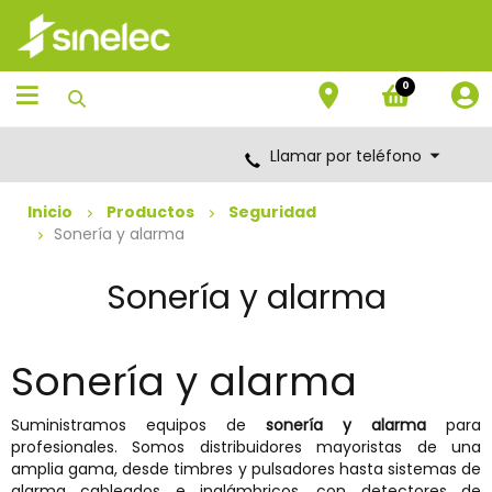
Saltar
Saltar
al
al
contenido
menú
de
0
navegación
Llamar por teléfono
Inicio
Productos
Seguridad
Sonería y alarma
Sonería y alarma
Sonería y alarma
Suministramos equipos de
sonería y alarma
para
profesionales. Somos distribuidores mayoristas de una
amplia gama, desde timbres y pulsadores hasta sistemas de
alarma cableados e inalámbricos, con detectores de