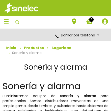
Saltar
Saltar
al
al
contenido
menú
de
0
navegación
Llamar por teléfono
Inicio
Productos
Seguridad
Sonería y alarma
Sonería y alarma
Sonería y alarma
Suministramos equipos de
sonería y alarma
para
profesionales. Somos distribuidores mayoristas de una
amplia gama, desde timbres y pulsadores hasta sistemas de
alarma cableados e inalámbricos, con detectores de