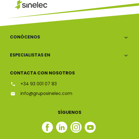
CONÓCENOS
ESPECIALISTAS EN
CONTACTA CON NOSOTROS
+34 93 001 07 83
info@gruposinelec.com
SÍGUENOS
Facebook
Linkedin
Instagram
Youtube
Sinelec
Sinelec
Sinelec
Sinelec