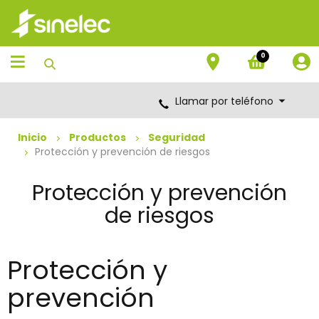
Saltar
Saltar
al
al
contenido
menú
de
0
navegación
Llamar por teléfono
Inicio
Productos
Seguridad
Protección y prevención de riesgos
Protección y prevención
de riesgos
Protección y
prevención