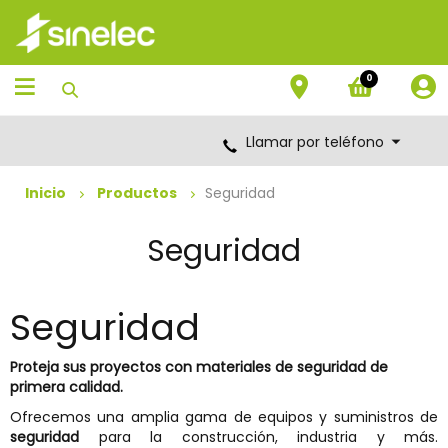
Saltar
Saltar
al
al
contenido
menú
de
0
navegación
Llamar por teléfono
Inicio
Productos
Seguridad
Seguridad
Seguridad
Proteja sus proyectos con materiales de seguridad de
primera calidad.
Ofrecemos una amplia gama de equipos y suministros de
seguridad
para la construcción, industria y más.