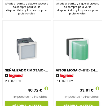
Añade al carrito y sigue el proceso
Añade al carrito y sigue el proceso
de compra para ver la
de compra para ver la
disponibilidad y los precios para
disponibilidad y los precios para
profesionales.
profesionales.
SEÑALIZADOR MOSAIC-II AZUL 2mm2
VISOR MOSAIC-II 12-24-48V VERDE
REF:
078521
REF:
078562
40,72 €
33,01 €
Impuestos no incluidos.
Impuestos no incluidos.
AÑADIR A LA CESTA
AÑADIR A LA CESTA