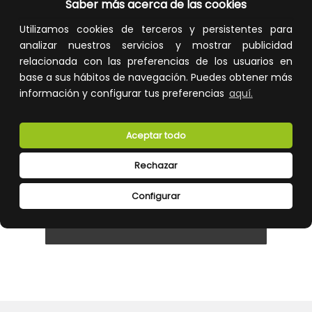
91,71 €
34,26 €
Saber más acerca de las cookies
Impuestos no incluidos.
Impuestos no incluidos.
Utilizamos cookies de terceros y persistentes para
analizar nuestros servicios y mostrar publicidad
AÑADIR A LA CESTA
AÑADIR A LA CESTA
relacionada con las preferencias de los usuarios en
Añade al carrito y sigue el proceso
Añade al carrito y sigue el proceso
base a sus hábitos de navegación. Puedes obtener más
de compra para ver la
de compra para ver la
disponibilidad y los precios para
disponibilidad y los precios para
información y configurar tus preferencias
aquí.
profesionales.
profesionales.
Aceptar todo
Rechazar
Configurar
FILTRAR