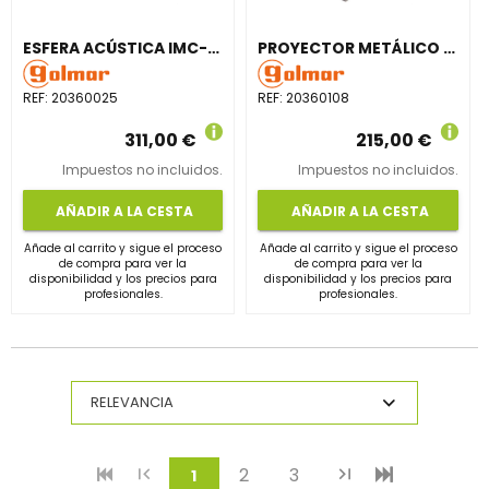
ESFERA ACÚSTICA IMC-250T ALTAVOZ 2 VÍAS BLANCO
PROYECTOR METÁLICO CIRCULAR CELL-10BDTC 2 ALTAVOZ
REF:
20360025
REF:
20360108
311,00 €
215,00 €
Impuestos no incluidos.
Impuestos no incluidos.
AÑADIR A LA CESTA
AÑADIR A LA CESTA
Añade al carrito y sigue el proceso
Añade al carrito y sigue el proceso
de compra para ver la
de compra para ver la
disponibilidad y los precios para
disponibilidad y los precios para
profesionales.
profesionales.
2
3
(current)
1