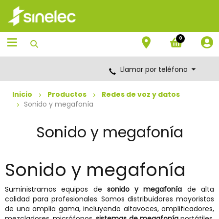
Saltar
Saltar
al
al
contenido
menú
de
0
navegación
Llamar por teléfono
Inicio
Productos
Redes de voz y datos
Sonido y megafonía
Sonido y megafonía
Sonido y megafonía
Suministramos equipos de
sonido y megafonía
de alta
calidad para profesionales. Somos distribuidores mayoristas
de una amplia gama, incluyendo altavoces, amplificadores,
mezcladores, micrófonos,
sistemas de megafonía
portátiles,