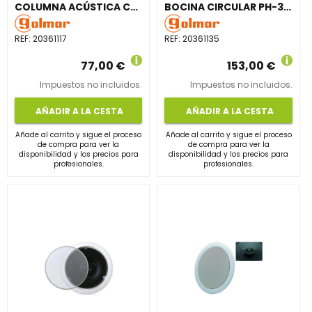
COLUMNA ACÚSTICA CS-940 PARA INTERIOR 40/20W
BOCINA CIRCULAR PH-30T EXTERIOR PLÁSTICO ABS GRIS
REF:
20361117
REF:
20361135
77,00 €
153,00 €
Impuestos no incluidos.
Impuestos no incluidos.
AÑADIR A LA CESTA
AÑADIR A LA CESTA
Añade al carrito y sigue el proceso
Añade al carrito y sigue el proceso
de compra para ver la
de compra para ver la
disponibilidad y los precios para
disponibilidad y los precios para
profesionales.
profesionales.