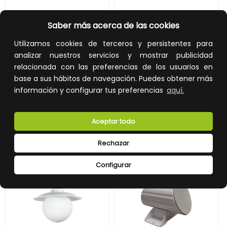
DIFUSOR RCL-6T 15W UV.2
ALTAVOZ RCS-820NT 2 VÍAS 8" TRANSFORMADOR 100V
Saber más acerca de las cookies
REF:
20362036
REF:
20362028
Utilizamos cookies de terceros y persistentes para
analizar nuestros servicios y mostrar publicidad
162,00 €
80,00 €
relacionada con las preferencias de los usuarios en
Impuestos no incluidos.
Impuestos no incluidos.
base a sus hábitos de navegación. Puedes obtener más
AÑADIR A LA CESTA
AÑADIR A LA CESTA
información y configurar tus preferencias
aquí.
Añade al carrito y sigue el proceso
Añade al carrito y sigue el proceso
de compra para ver la
de compra para ver la
Aceptar todo
disponibilidad y los precios para
disponibilidad y los precios para
profesionales.
profesionales.
Rechazar
Configurar