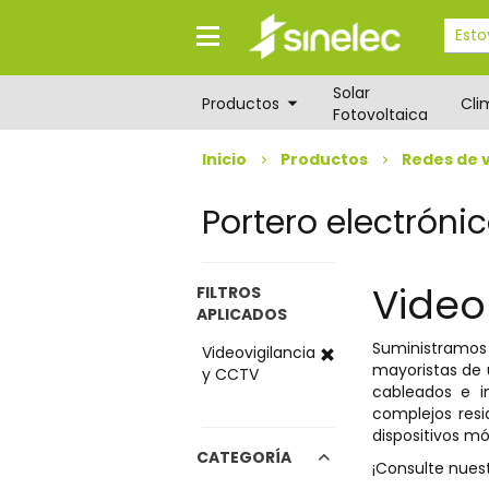
Saltar
Saltar
al
al
contenido
menú
de
Solar
navegación
Productos
Cli
Fotovoltaica
Inicio
Productos
Redes de v
Portero electróni
Video
FILTROS
APLICADOS
Suministram
Videovigilancia
mayoristas de
y CCTV
cableados e in
complejos resi
dispositivos mó
CATEGORÍA
¡Consulte nues