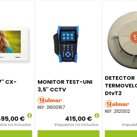
DETECTOR
7" CX-
MONITOR TEST-UNI
TERMOVEL
3,5" CCTV
DtvT2
REF:
31600167
REF:
21121302
495,00 €
415,00 €
tos no incluidos.
Impuestos no incluidos.
Impuest