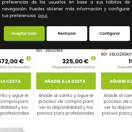
preferencias de los usuarios en base a sus hábitos de
navegación. Puedes obtener más información y configurar
tus preferencias
aquí.
TECLADO
ECTORIAL
ANTENA SECTORIAL
INALÁMBRI
15dBi 120º
DE 5Ghz 16dBi 120º
Aceptar todo
Rechazar
Configurar
5829
REF:
31600184
REF:
E8US299K
572,00 €
325,00 €
1
tos no incluidos.
Impuestos no incluidos.
Impuest
 LA CESTA
AÑADIR A LA CESTA
AÑADIR A 
ito y sigue el
Añade al carrito y sigue el
Añade al carr
 compra para
proceso de compra para
proceso de 
ibilidad y los
ver la disponibilidad y los
ver la dispon
profesionales.
precios para profesionales.
precios para 