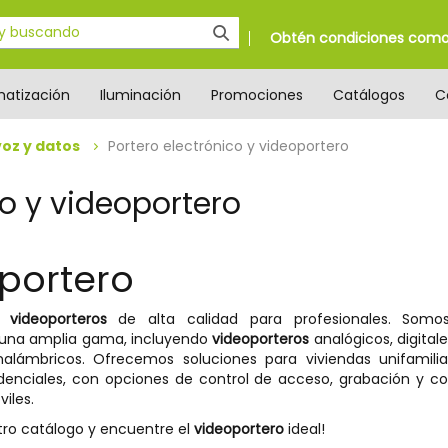
Obtén condiciones como 
matización
Iluminación
Promociones
Catálogos
C
oz y datos
Portero electrónico y videoportero
co y videoportero
portero
os
videoporteros
de alta calidad para profesionales. Somos 
 una amplia gama, incluyendo
videoporteros
analógicos, digitale
alámbricos. Ofrecemos soluciones para viviendas unifamiliar
denciales, con opciones de control de acceso, grabación y c
viles.
tro catálogo y encuentre el
videoportero
ideal!