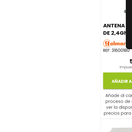
ANTENA S
DE 2,4Ghz 
REF:
31600180
Impues
AÑADIR A
Añade al carr
proceso de
ver la dispon
precios para 