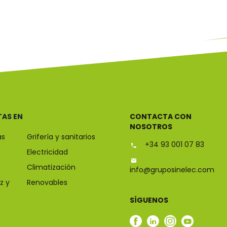
TAS EN
CONTACTA CON
NOSOTROS
as
Grifería y sanitarios
+34 93 001 07 83
Electricidad
Climatización
info@gruposinelec.com
z y
Renovables
SÍGUENOS
Facebook
Linkedin
Instagram
Youtub