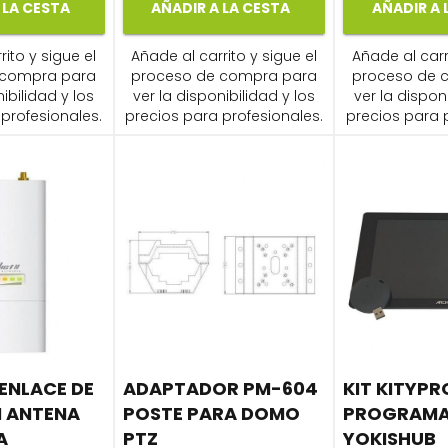
 LA CESTA
AÑADIR A LA CESTA
AÑADIR A 
ito y sigue el
Añade al carrito y sigue el
Añade al carr
 compra para
proceso de compra para
proceso de 
ibilidad y los
ver la disponibilidad y los
ver la dispon
profesionales.
precios para profesionales.
precios para 
ENLACE DE
ADAPTADOR PM-604
KIT KITYPR
N ANTENA
POSTE PARA DOMO
PROGRAMA
A
PTZ
YOKISHUB