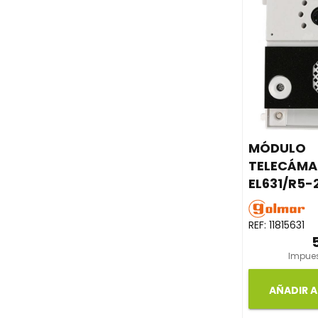
MÓDULO
TELECÁMA
EL631/R5-
REF:
11815631
Impues
AÑADIR A