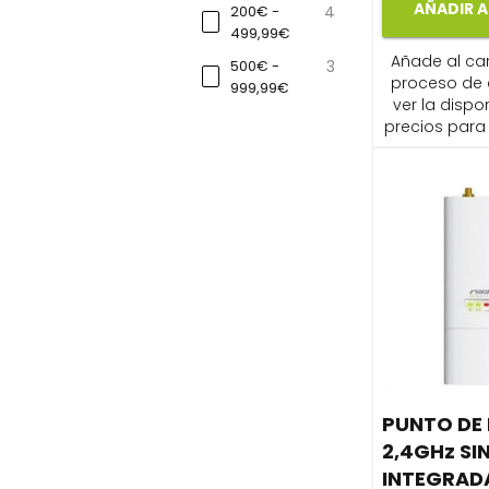
AÑADIR A
200€ -
4
499,99€
Añade al carr
500€ -
3
proceso de
999,99€
ver la dispon
precios para 
PUNTO DE 
2,4GHz SI
INTEGRAD