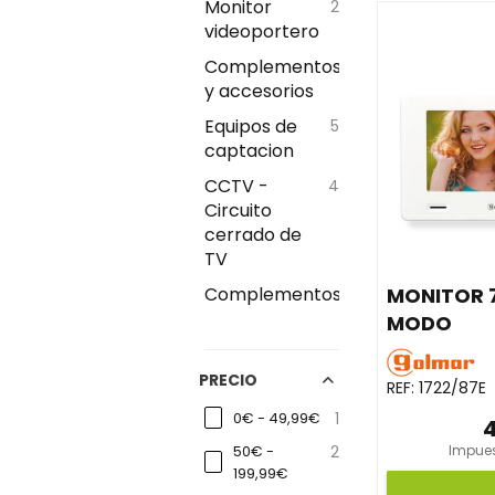
Monitor
2
videoportero
Complementos
8
y accesorios
Equipos de
5
captacion
CCTV -
4
Circuito
cerrado de
TV
MONITOR 
Complementos
1
MODO
PRECIO
REF:
1722/87E
0€ - 49,99€
1
Impues
50€ -
2
199,99€