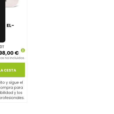
CO EL-
P0T
98,00 €
os no incluidos.
LA CESTA
ito y sigue el
compra para
ibilidad y los
profesionales.