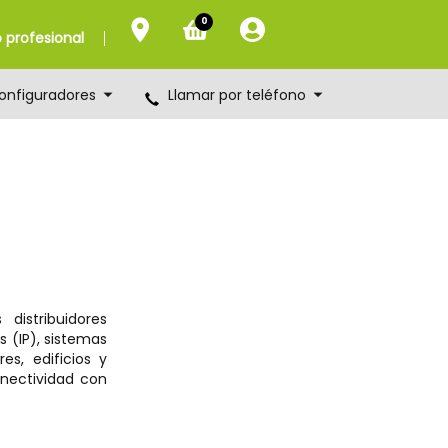
0
profesional
onfiguradores
Llamar por teléfono
distribuidores
s (IP), sistemas
es, edificios y
onectividad con