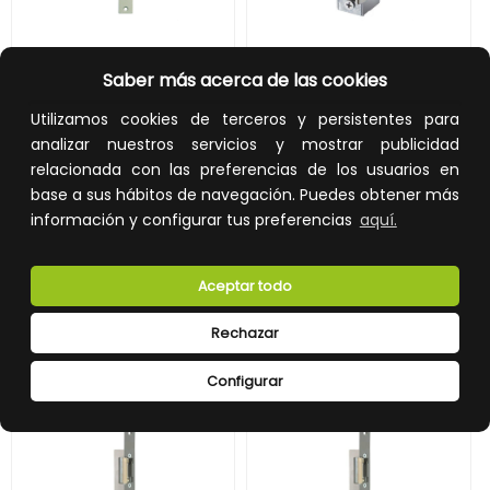
ARMADURA TIPO S-GRIS
MECANISMO 540AbD-412 MAX 12Vcc
Saber más acerca de las cookies
REF:
02973
REF:
06465
Utilizamos cookies de terceros y persistentes para
analizar nuestros servicios y mostrar publicidad
4,00 €
42,00 €
relacionada con las preferencias de los usuarios en
Impuestos no incluidos.
Impuestos no incluidos.
base a sus hábitos de navegación. Puedes obtener más
información y configurar tus preferencias
aquí.
AÑADIR A LA CESTA
AÑADIR A LA CESTA
Añade al carrito y sigue el proceso
Añade al carrito y sigue el proceso
de compra para ver la
de compra para ver la
Aceptar todo
disponibilidad y los precios para
disponibilidad y los precios para
profesionales.
profesionales.
Rechazar
Configurar