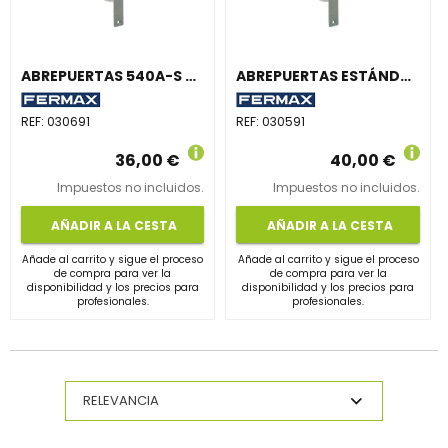
ABREPUERTAS 540A-S MAX
ABREPUERTAS ESTÁNDAR 540ND-412-S MAX
REF:
030691
REF:
030591
36,00 €
40,00 €
Impuestos no incluidos.
Impuestos no incluidos.
AÑADIR A LA CESTA
AÑADIR A LA CESTA
Añade al carrito y sigue el proceso
Añade al carrito y sigue el proceso
de compra para ver la
de compra para ver la
disponibilidad y los precios para
disponibilidad y los precios para
profesionales.
profesionales.