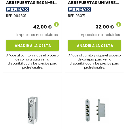
ABREPUERTAS 540N-512-S MAX 12Vcc
ABREPUERTAS UNIVERSAL MÓDULO 450N-S
REF:
064801
REF:
03071
42,00 €
32,00 €
Impuestos no incluidos.
Impuestos no incluidos.
AÑADIR A LA CESTA
AÑADIR A LA CESTA
Añade al carrito y sigue el proceso
Añade al carrito y sigue el proceso
de compra para ver la
de compra para ver la
disponibilidad y los precios para
disponibilidad y los precios para
profesionales.
profesionales.