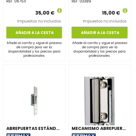
REF:
067511
REF:
03389
35,00 €
15,00 €
Impuestos no incluidos.
Impuestos no incluidos.
AÑADIR A LA CESTA
AÑADIR A LA CESTA
Añade al carrito y sigue el proceso
Añade al carrito y sigue el proceso
de compra para ver la
de compra para ver la
disponibilidad y los precios para
disponibilidad y los precios para
profesionales.
profesionales.
ABREPUERTAS ESTÁNDAR 540Aa-S MAX
MECANISMO ABREPUERTAS 540AA-412 MAX 12Vcc