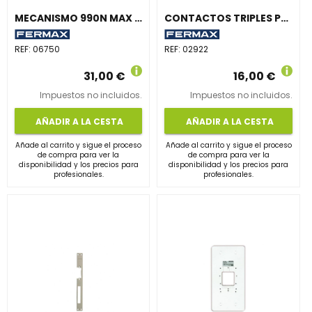
MECANISMO 990N MAX 10-24Vca/Vcc
CONTACTOS TRIPLES PARA PUERTAS TC GRIS
REF:
06750
REF:
02922
31,00 €
16,00 €
Impuestos no incluidos.
Impuestos no incluidos.
AÑADIR A LA CESTA
AÑADIR A LA CESTA
Añade al carrito y sigue el proceso
Añade al carrito y sigue el proceso
de compra para ver la
de compra para ver la
disponibilidad y los precios para
disponibilidad y los precios para
profesionales.
profesionales.