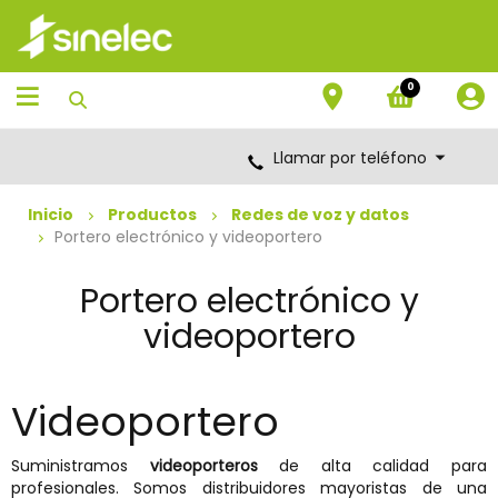
Saltar
Saltar
al
al
contenido
menú
de
0
navegación
Llamar por teléfono
Inicio
Productos
Redes de voz y datos
Portero electrónico y videoportero
Portero electrónico y
videoportero
Videoportero
Suministramos
videoporteros
de alta calidad para
profesionales. Somos distribuidores mayoristas de una