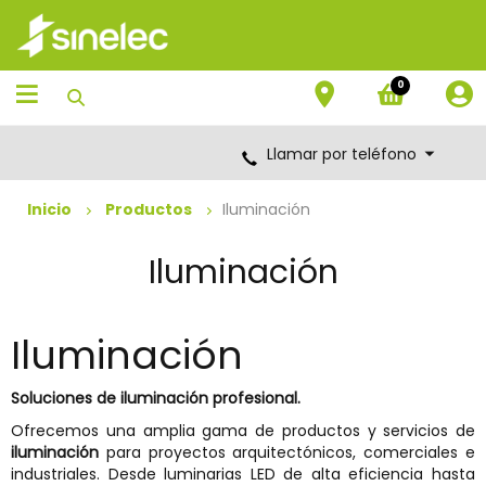
Saltar
Saltar
al
al
contenido
menú
de
0
navegación
Llamar por teléfono
Inicio
Productos
Iluminación
Iluminación
Iluminación
Soluciones de iluminación profesional.
Ofrecemos una amplia gama de productos y servicios de
iluminación
para proyectos arquitectónicos, comerciales e
industriales. Desde luminarias LED de alta eficiencia hasta