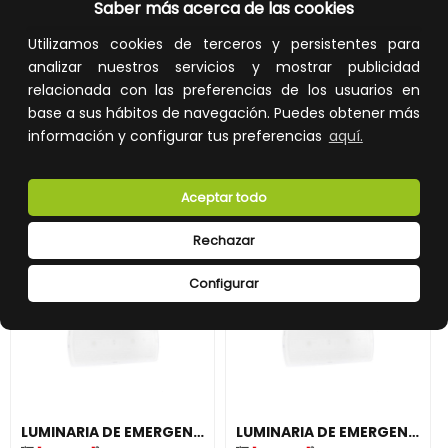
Saber más acerca de las cookies
REF:
661720PL
REF:
061510LS
Utilizamos cookies de terceros y persistentes para
14,57 €
115,67 €
analizar nuestros servicios y mostrar publicidad
Impuestos no incluidos.
Impuestos no incluidos.
relacionada con las preferencias de los usuarios en
base a sus hábitos de navegación. Puedes obtener más
AÑADIR A LA CESTA
AÑADIR A LA CESTA
información y configurar tus preferencias
aquí.
Añade al carrito y sigue el proceso
Añade al carrito y sigue el proceso
de compra para ver la
de compra para ver la
disponibilidad y los precios para
disponibilidad y los precios para
profesionales.
profesionales.
Aceptar todo
Rechazar
Configurar
LUMINARIA DE EMERGENCIA URA21LED PLUS 70 LÚMENES, 1h, NO PERMANENTE
LUMINARIA DE EMERGENCIA URA21LED PLUS 100 LÚMENES, 1h, NO PERMANENTE