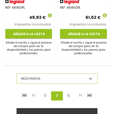
REF:
661601PL
REF:
661602PL
49,83 €
61,62 €
Impuestos no incluidos.
Impuestos no incluidos.
AÑADIR A LA CESTA
AÑADIR A LA CESTA
Añade al carrito y sigue el proceso
Añade al carrito y sigue el proceso
de compra para ver la
de compra para ver la
disponibilidad y los precios para
disponibilidad y los precios para
profesionales.
profesionales.
6
8
(current)
7