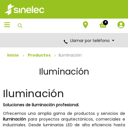
Saltar
Saltar
al
al
contenido
menú
de
0
navegación
Llamar por teléfono
Inicio
Productos
Iluminación
Iluminación
Iluminación
Soluciones de iluminación profesional.
Ofrecemos una amplia gama de productos y servicios de
iluminación
para proyectos arquitectónicos, comerciales e
industriales. Desde luminarias LED de alta eficiencia hasta