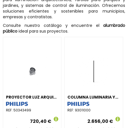
jardines, y sistemas de control de iluminación. Ofrecemos
soluciones eficientes y sostenibles para municipios,
empresas y contratistas.
Consulte nuestro catálogo y encuentre el
alumbrado
público
ideal para sus proyectos.
PROYECTOR LUZ ARQUITECTÓNICA BVP371 12LED 27K 220V 10° DMX 24W HE
COLUMNA LUMINARIA YHB730 PL-FLG 3R PLT 6000/8000 PD RAL
REF:
50343499
REF:
93011000
720,40 €
2.656,00 €