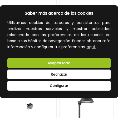
PROYECTOR LUZ ARQUITECTÓNICA BVP372 18LED 30K 220V 45° 50W HP
LUMINARIA EXTERIOR BVP353 16LED RGBNW 220V L18 30 DMX
Saber más acerca de las cookies
REF:
50448699
REF:
92525099
Utilizamos cookies de terceros y persistentes para
analizar nuestros servicios y mostrar publicidad
940,70 €
914,70 €
relacionada con las preferencias de los usuarios en
Impuestos no incluidos.
Impuestos no incluidos.
base a sus hábitos de navegación. Puedes obtener más
AÑADIR A LA CESTA
AÑADIR A LA CESTA
información y configurar tus preferencias
aquí.
Añade al carrito y sigue el proceso
Añade al carrito y sigue el proceso
de compra para ver la
de compra para ver la
Aceptar todo
disponibilidad y los precios para
disponibilidad y los precios para
profesionales.
profesionales.
Rechazar
Configurar