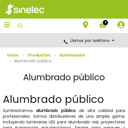
Saltar
Saltar
al
al
contenido
menú
de
0
navegación
Llamar por teléfono
Inicio
Productos
Iluminación
Alumbrado público
Alumbrado público
Alumbrado público
Suministramos
alumbrado público
de alta calidad para
profesionales. Somos distribuidores de una amplia gama,
incluyendo luminarias LED para alumbrado vial, proyectores
para iluminación arquitectónica, farolas para parques y