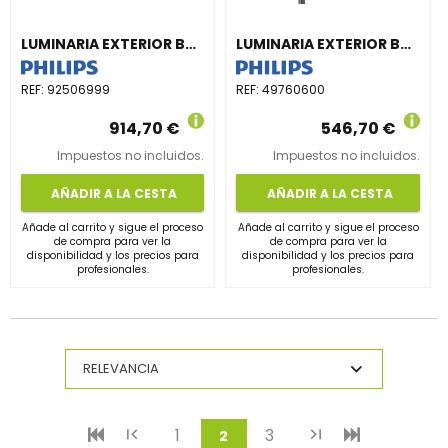
LUMINARIA EXTERIOR BVP353 16LED RGBWW 220V L18 10 DMX
LUMINARIA EXTERIOR BDP268 LED30-4S/740 DW50 DR-GO CLO DDF1
REF:
92506999
REF:
49760600
914,70 €
546,70 €
Impuestos no incluidos.
Impuestos no incluidos.
AÑADIR A LA CESTA
AÑADIR A LA CESTA
Añade al carrito y sigue el proceso
Añade al carrito y sigue el proceso
de compra para ver la
de compra para ver la
disponibilidad y los precios para
disponibilidad y los precios para
profesionales.
profesionales.
1
3
(current)
2