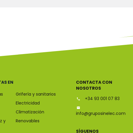
TAS EN
CONTACTA CON
NOSOTROS
as
Grifería y sanitarios
+34 93 001 07 83
Electricidad
Climatización
info@gruposinelec.com
z y
Renovables
SÍGUENOS