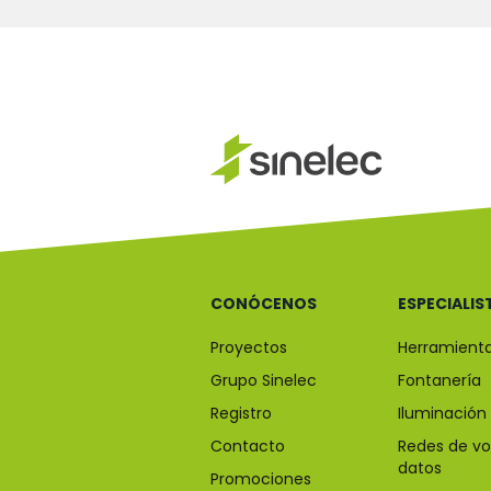
CONÓCENOS
ESPECIALIS
Proyectos
Herramient
Grupo Sinelec
Fontanería
Registro
Iluminación
Contacto
Redes de vo
datos
Promociones