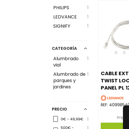
PHILIPS
1
LEDVANCE
1
SIGNIFY
1
CATEGORÍA
Alumbrado
1
vial
CABLE EX
Alumbrado de
1
TWIST LO
parques y
jardines
PANEL PL 
REF:
40998540
PRECIO
Impues
0€ - 49,99€
1
500€ -
1