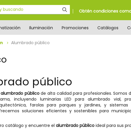
Obtén condiciones como 
matización
Iluminación
Promociones
Catálogos
C
ón
Alumbrado público
co
rado público
s
alumbrado público
de alta calidad para profesionales. Somos d
ama, incluyendo luminarias LED para alumbrado vial, pro
rquitectónica, farolas para parques y jardines, y sistemas
Ofrecemos soluciones eficientes y sostenibles para municipi
ro catálogo y encuentre el
alumbrado público
ideal para sus pr