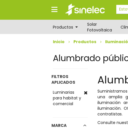
Saltar
Saltar
al
al
contenido
menú
de
Solar
navegación
Productos
Cli
Fotovoltaica
Inicio
Productos
Iluminaci
Alumbrado públi
Alumb
FILTROS
APLICADOS
Suministramo
Luminarias
una amplia g
para habitat y
iluminación a
comercial
iluminación. 
contratistas.
Consulte nuest
MARCA