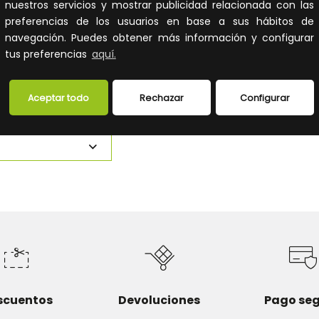
nuestros servicios y mostrar publicidad relacionada con las
 LA CESTA
AÑADIR A LA CESTA
preferencias de los usuarios en base a sus hábitos de
navegación. Puedes obtener más información y configurar
ito y sigue el
Añade al carrito y sigue el
 compra para
proceso de compra para
tus preferencias
aquí.
ibilidad y los
ver la disponibilidad y los
profesionales.
precios para profesionales.
Aceptar todo
Rechazar
Configurar
scuentos
Devoluciones
Pago se