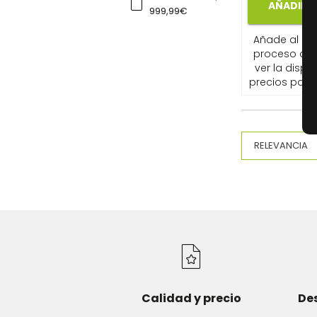
AÑADIR A
999,99€
Añade al carr
proceso de
ver la dispon
precios para 
Calidad y precio
De