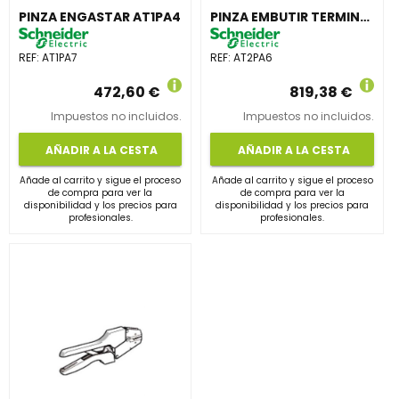
PINZA ENGASTAR AT1PA4
PINZA EMBUTIR TERMINAL 10-35mm²
REF:
AT1PA7
REF:
AT2PA6
472,60 €
819,38 €
Impuestos no incluidos.
Impuestos no incluidos.
AÑADIR A LA CESTA
AÑADIR A LA CESTA
Añade al carrito y sigue el proceso
Añade al carrito y sigue el proceso
de compra para ver la
de compra para ver la
disponibilidad y los precios para
disponibilidad y los precios para
profesionales.
profesionales.