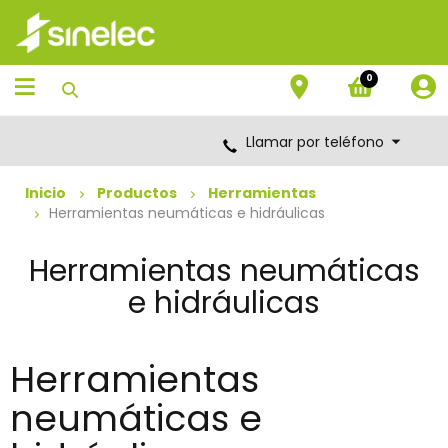
Saltar
Saltar
al
al
contenido
menú
de
0
navegación
Llamar por teléfono
Inicio
Productos
Herramientas
Herramientas neumáticas e hidráulicas
Herramientas neumáticas
e hidráulicas
Herramientas
neumáticas e