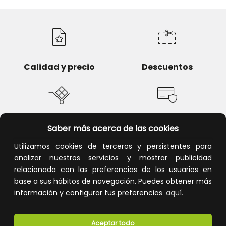
Calidad y precio
Descuentos
Devoluciones
Pago seguro
Saber más acerca de las cookies
Utilizamos cookies de terceros y persistentes para
analizar nuestros servicios y mostrar publicidad
relacionada con las preferencias de los usuarios en
base a sus hábitos de navegación. Puedes obtener más
Atención al cliente
información y configurar tus preferencias
aquí.
Aceptar todo