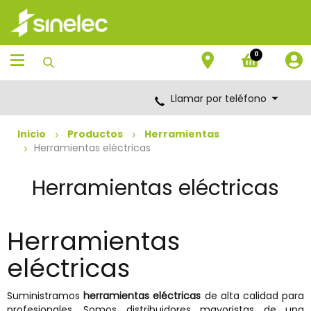
Saltar
Saltar
al
al
contenido
menú
de
0
navegación
Llamar por teléfono
Inicio
Productos
Herramientas
Herramientas eléctricas
Herramientas eléctricas
Herramientas
eléctricas
Suministramos
herramientas eléctricas
de alta calidad para
profesionales. Somos distribuidores mayoristas de una