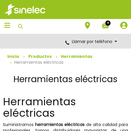
Saltar
Saltar
al
al
contenido
menú
de
0
navegación
Llamar por teléfono
Inicio
Productos
Herramientas
Herramientas eléctricas
Herramientas eléctricas
Herramientas
eléctricas
Suministramos
herramientas eléctricas
de alta calidad para
profesionales. Somos distribuidores mayoristas de una