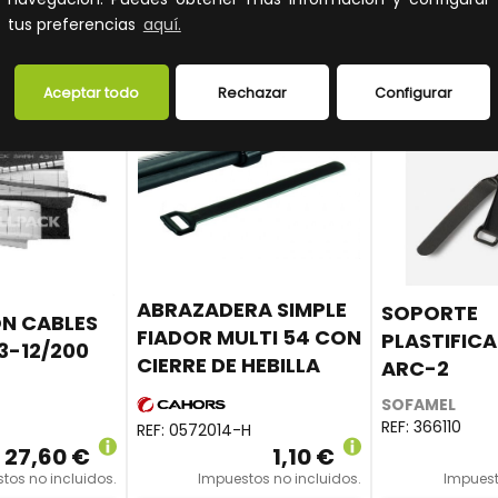
profesionales.
precios para profesionales.
precios para 
tus preferencias
aquí.
Aceptar todo
Rechazar
Configurar
ABRAZADERA SIMPLE
SOPORTE
ÓN CABLES
FIADOR MULTI 54 CON
PLASTIFICA
3-12/200
CIERRE DE HEBILLA
ARC-2
SOFAMEL
REF:
366110
REF:
0572014-H
27,60 €
1,10 €
tos no incluidos.
Impuestos no incluidos.
Impuest