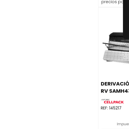
precios para 
DERIVACI
RV SAMH4
REF:
145217
Impues