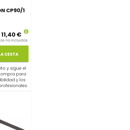
N CP90/1
11,40 €
os no incluidos.
LA CESTA
ito y sigue el
compra para
ibilidad y los
profesionales.