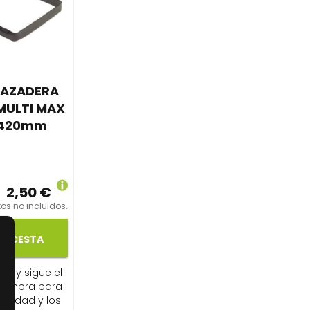
RAZADERA
MULTI MAX
 420mm
2,50 €
os no incluidos.
LA CESTA
ito y sigue el
compra para
ibilidad y los