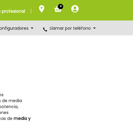
0
profesional
onfiguradores
Llamar por teléfono
os
s de media
potencia,
ones
icas de
media y