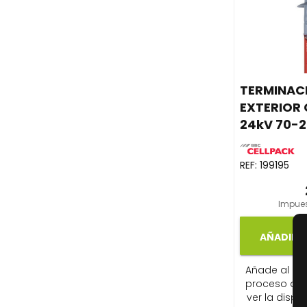
TERMINAC
EXTERIOR 
24kV 70-
REF:
199195
Impues
AÑADIR A
Añade al carr
proceso de
ver la dispon