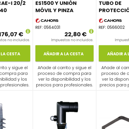
CAE-I 20/2
ES1500 Y UNIÓN
TUBO DE
240
MÓVIL Y PINZA
PROTECCIÓ
REF:
0564031
REF:
0566002
176,07 €
22,80 €
tos no incluidos.
Impuestos no incluidos.
Impuest
 LA CESTA
AÑADIR A LA CESTA
AÑADIR A 
ito y sigue el
Añade al carrito y sigue el
Añade al carr
 compra para
proceso de compra para
proceso de 
ibilidad y los
ver la disponibilidad y los
ver la dispon
profesionales.
precios para profesionales.
precios para 