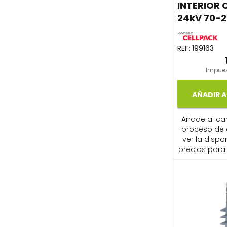
INTERIOR 
24kV 70-
REF:
199163
Impues
AÑADIR A
Añade al carr
proceso de
ver la dispon
precios para 