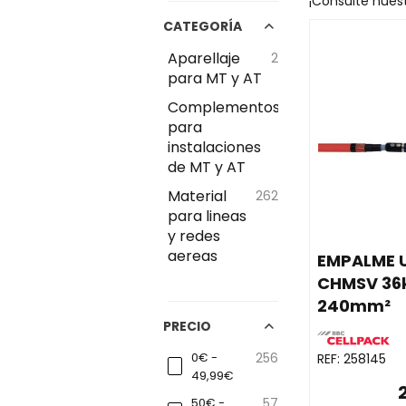
¡Consulte nues
CATEGORÍA
Aparellaje
2
para MT y AT
Complementos
233
para
instalaciones
de MT y AT
Material
262
para lineas
y redes
aereas
EMPALME 
CHMSV 36
240mm²
PRECIO
0€ -
256
REF:
258145
49,99€
50€ -
57