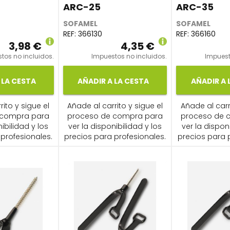
ARC-25
ARC-35
SOFAMEL
SOFAMEL
REF:
366130
REF:
366160
3,98 €
4,35 €
tos no incluidos.
Impuestos no incluidos.
Impuest
 LA CESTA
AÑADIR A LA CESTA
AÑADIR A 
ito y sigue el
Añade al carrito y sigue el
Añade al carr
 compra para
proceso de compra para
proceso de 
ibilidad y los
ver la disponibilidad y los
ver la dispon
profesionales.
precios para profesionales.
precios para 