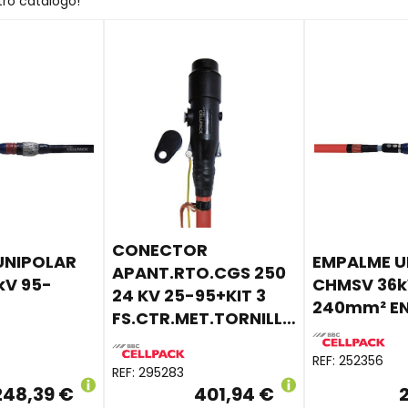
tro catálogo!
CONECTOR
UNIPOLAR
EMPALME U
APANT.RTO.CGS 250
kV 95-
CHMSV 36k
24 KV 25-95+KIT 3
240mm² E
FS.CTR.MET.TORNILLERÍA
REF:
252356
REF:
295283
248,39 €
401,94 €