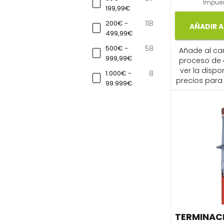
Impues
199,99€
200€ -
118
AÑADIR A
499,99€
500€ -
58
Añade al carr
999,99€
proceso de
ver la dispon
1.000€ -
8
precios para 
99.999€
TERMINAC