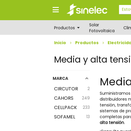
Saltar
Saltar
al
al
contenido
menú
de
Solar
navegación
Productos
Cli
Fotovoltaica
Inicio
Productos
Electricid
Media y alta tens
Media
MARCA
CIRCUTOR
2
Suministramos
CAHORS
249
distribuidores
tensión, trans
CELLPACK
233
sistemas de pr
SOFAMEL
13
completas para
alta tensión
.