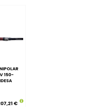
NIPOLAR
V 150-
NDESA
207,21 €