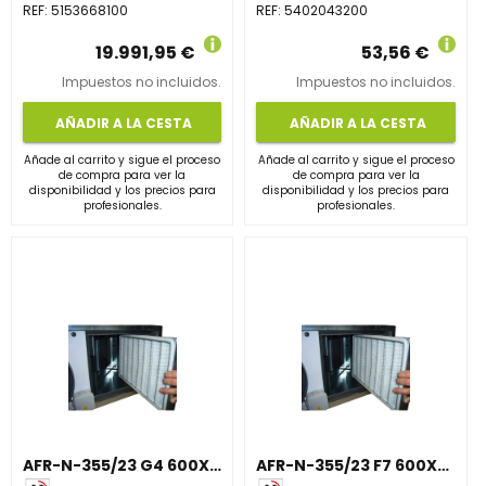
REF:
5153668100
REF:
5402043200
19.991,95 €
53,56 €
Impuestos no incluidos.
Impuestos no incluidos.
AÑADIR A LA CESTA
AÑADIR A LA CESTA
Añade al carrito y sigue el proceso
Añade al carrito y sigue el proceso
de compra para ver la
de compra para ver la
disponibilidad y los precios para
disponibilidad y los precios para
profesionales.
profesionales.
AFR-N-355/23 G4 600X425X48 MARCO METALICO
AFR-N-355/23 F7 600X425X48 MARCO METALICO