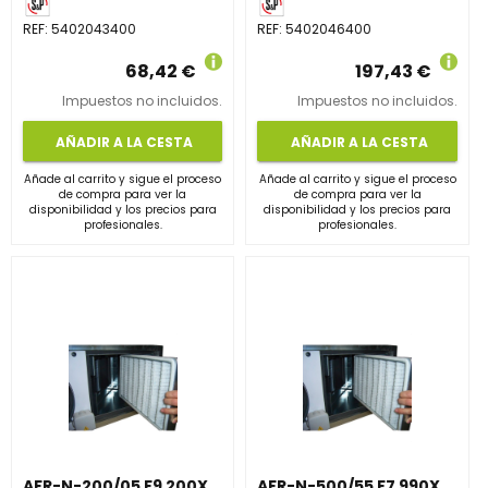
REF:
5402043400
REF:
5402046400
68,42 €
197,43 €
Impuestos no incluidos.
Impuestos no incluidos.
AÑADIR A LA CESTA
AÑADIR A LA CESTA
Añade al carrito y sigue el proceso
Añade al carrito y sigue el proceso
de compra para ver la
de compra para ver la
disponibilidad y los precios para
disponibilidad y los precios para
profesionales.
profesionales.
AFR-N-200/05 F9 200X255X48 MARCO METALICO
AFR-N-500/55 F7 990X545X48 MARCO METALICO