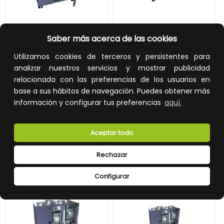
RHE 1300 HDR DI
RHE 8000 HDL DX SO
Saber más acerca de las cookies
REF:
5153530500
REF:
5153849100
Utilizamos cookies de terceros y persistentes para
analizar nuestros servicios y mostrar publicidad
18.806,26 €
48.165,12 €
relacionada con las preferencias de los usuarios en
Impuestos no incluidos.
Impuestos no incluidos.
base a sus hábitos de navegación. Puedes obtener más
información y configurar tus preferencias
aquí.
AÑADIR A LA CESTA
AÑADIR A LA CESTA
Añade al carrito y sigue el proceso
Añade al carrito y sigue el proceso
de compra para ver la
de compra para ver la
Aceptar todo
disponibilidad y los precios para
disponibilidad y los precios para
profesionales.
profesionales.
Rechazar
Configurar