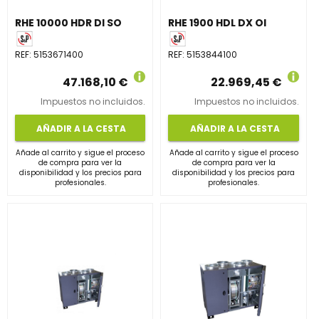
RHE 10000 HDR DI SO
RHE 1900 HDL DX OI
REF:
5153671400
REF:
5153844100
47.168,10 €
22.969,45 €
Impuestos no incluidos.
Impuestos no incluidos.
AÑADIR A LA CESTA
AÑADIR A LA CESTA
Añade al carrito y sigue el proceso
Añade al carrito y sigue el proceso
de compra para ver la
de compra para ver la
disponibilidad y los precios para
disponibilidad y los precios para
profesionales.
profesionales.