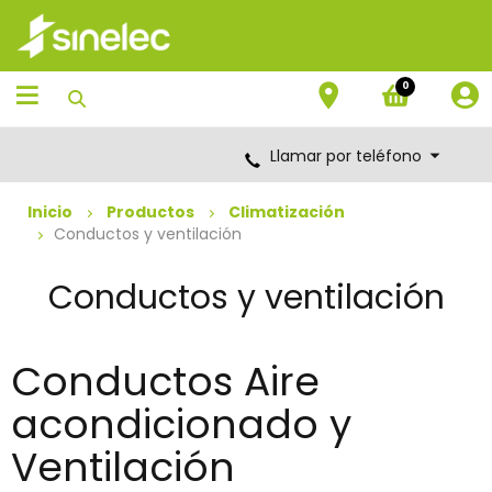
Saltar
Saltar
al
al
contenido
menú
de
0
navegación
Llamar por teléfono
Inicio
Productos
Climatización
Conductos y ventilación
Conductos y ventilación
Conductos Aire
acondicionado y
Ventilación