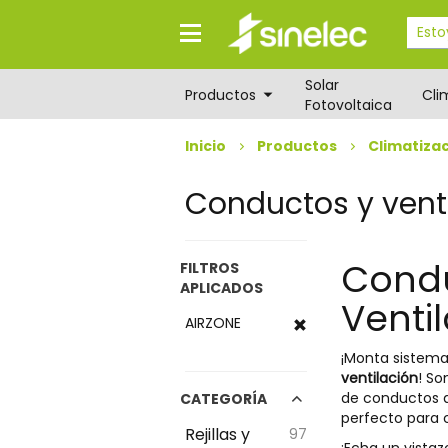
Saltar
Saltar
al
al
contenido
menú
de
Solar
navegación
Productos
Cli
Fotovoltaica
Inicio
Productos
Climatiza
Conductos y vent
Condu
FILTROS
APLICADOS
Venti
AIRZONE
¡Monta sistema
ventilación
! So
de conductos qu
CATEGORÍA
perfecto para c
Rejillas y
97