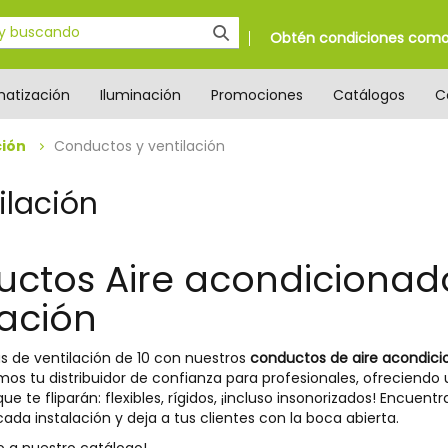
Obtén condiciones como 
matización
Iluminación
Promociones
Catálogos
C
ción
Conductos y ventilación
ilación
ctos Aire acondicionad
lación
s de ventilación de 10 con nuestros
conductos de aire acondici
mos tu distribuidor de confianza para profesionales, ofreciendo
e te fliparán: flexibles, rígidos, ¡incluso insonorizados! Encuent
ada instalación y deja a tus clientes con la boca abierta.