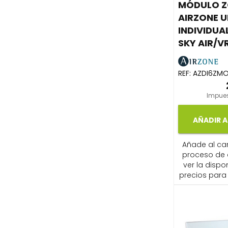
MÓDULO Z
AIRZONE 
INDIVIDUAL
SKY AIR/V
REF:
AZDI6ZM
Impues
AÑADIR A
Añade al carr
proceso de
ver la dispon
precios para 