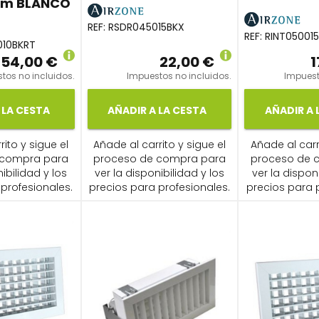
mm BLANCO
REF:
RSDR045015BKX
REF:
RINT05001
10BKRT
54,00 €
22,00 €
1
tos no incluidos.
Impuestos no incluidos.
Impuest
 LA CESTA
AÑADIR A LA CESTA
AÑADIR A 
ito y sigue el
Añade al carrito y sigue el
Añade al carr
 compra para
proceso de compra para
proceso de 
ibilidad y los
ver la disponibilidad y los
ver la dispon
profesionales.
precios para profesionales.
precios para 