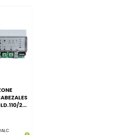
ZONE
CABEZALES
LD.110/230V
VALC