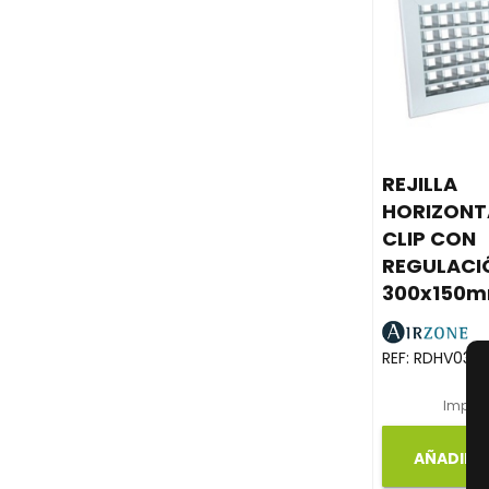
REJILLA
HORIZONT
CLIP CON
REGULACI
300x150m
REF:
RDHV0300
Impues
AÑADIR A