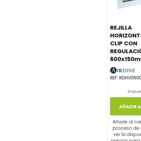
REJILLA
HORIZONT
CLIP CON
REGULACI
600x150m
REF:
RDHV0600
Impues
AÑADIR A
Añade al carr
proceso de
ver la dispon
precios para 