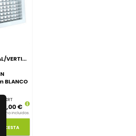
L/VERTICAL
ÓN
m BLANCO
15BKRT
63,00 €
os no incluidos.
LA CESTA