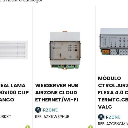
o a nuestro catálogo!
MÓDULO
INEAL LAMA
WEBSERVER HUB
CTROL.AIR
00x100 CLIP
AIRZONE CLOUD
FLEXA 4.0 
LANCO
ETHERNET/WI-FI
TERMTC.CB
VALC
10BKXT
REF:
AZX6WSPHUB
REF:
AZCE8CM1