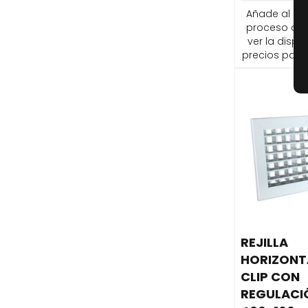
Añade al carr
proceso de
ver la dispon
precios para 
REJILLA
HORIZONT
CLIP CON
REGULACI