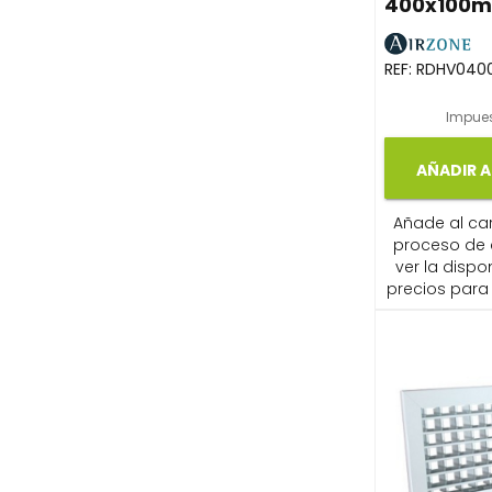
400x100
REF:
RDHV0400
Impues
AÑADIR A
Añade al carr
proceso de
ver la dispon
precios para 