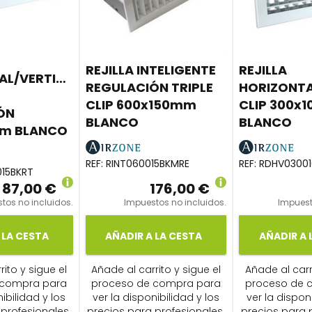
REJILLA INTELIGENTE
REJILLA
AL/VERTICAL
REGULACIÓN TRIPLE
HORIZONTA
CLIP 600x150mm
CLIP 300x
ÓN
BLANCO
BLANCO
m BLANCO
REF:
RINT060015BKMRE
REF:
RDHV03001
15BKRT
87,00 €
176,00 €
tos no incluidos.
Impuestos no incluidos.
Impuest
 LA CESTA
AÑADIR A LA CESTA
AÑADIR A 
ito y sigue el
Añade al carrito y sigue el
Añade al carr
 compra para
proceso de compra para
proceso de 
ibilidad y los
ver la disponibilidad y los
ver la dispon
profesionales.
precios para profesionales.
precios para 