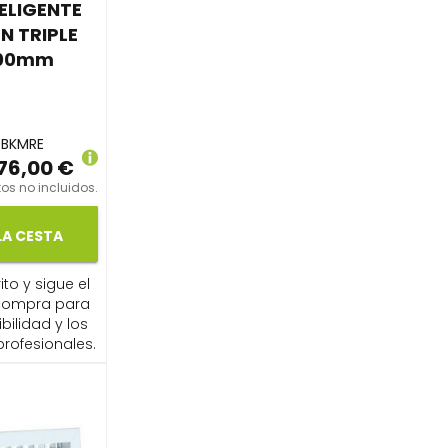
TELIGENTE
N TRIPLE
100mm
0BKMRE
76,00 €
os no incluidos.
LA CESTA
ito y sigue el
compra para
ibilidad y los
profesionales.