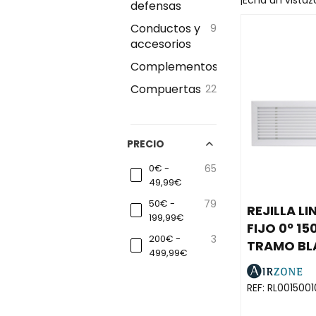
¡Echa un vistaz
defensas
Conductos y
9
accesorios
Complementos
19
Compuertas
22
PRECIO
0€ -
65
49,99€
50€ -
79
REJILLA L
199,99€
FIJO 0º 15
200€ -
3
TRAMO B
499,99€
REF:
RL001500