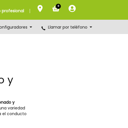
0
profesional
onfiguradores
Llamar por teléfono
o y
onado y
 una variedad
ra el conducto