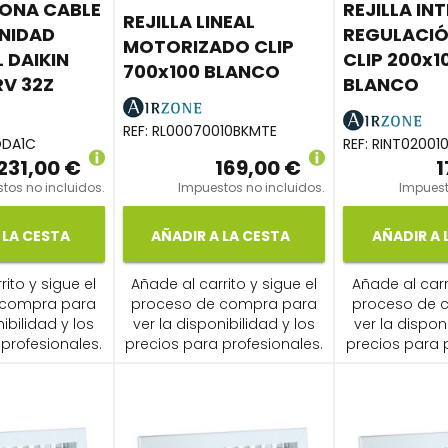
ONA CABLE
REJILLA IN
REJILLA LINEAL
UNIDAD
REGULACIÓ
MOTORIZADO CLIP
 DAIKIN
CLIP 200x
700x100 BLANCO
RV 32Z
BLANCO
REF:
RL00070010BKMTE
ODA1C
REF:
RINT02001
231,00 €
169,00 €
1
tos no incluidos.
Impuestos no incluidos.
Impuest
 LA CESTA
AÑADIR A LA CESTA
AÑADIR A 
ito y sigue el
Añade al carrito y sigue el
Añade al carr
 compra para
proceso de compra para
proceso de 
ibilidad y los
ver la disponibilidad y los
ver la dispon
profesionales.
precios para profesionales.
precios para 