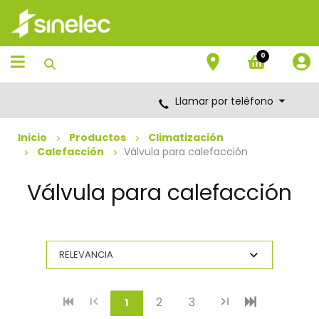
Saltar
Saltar
al
al
contenido
menú
de
0
navegación
Llamar por teléfono
Inicio
Productos
Climatización
Calefacción
Válvula para calefacción
Válvula para calefacción
2
3
(current)
1