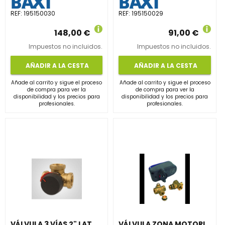
REF:
195150030
REF:
195150029
148,00 €
91,00 €
Impuestos no incluidos.
Impuestos no incluidos.
AÑADIR A LA CESTA
AÑADIR A LA CESTA
Añade al carrito y sigue el proceso
Añade al carrito y sigue el proceso
de compra para ver la
de compra para ver la
disponibilidad y los precios para
disponibilidad y los precios para
profesionales.
profesionales.
VÁLVULA 3 VÍAS 2" LATÓN ROSCA H
VÁLVULA ZONA MOTORIZADO 3 Y 2 VÍAS 3/4''