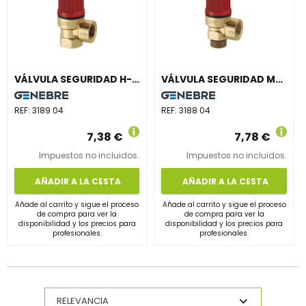
VÁLVULA SEGURIDAD H-H 6bar 1/2"
VÁLVULA SEGURIDAD M-H 6bar 1/2"
REF:
3189 04
REF:
3188 04
7,38 €
7,78 €
Impuestos no incluidos.
Impuestos no incluidos.
AÑADIR A LA CESTA
AÑADIR A LA CESTA
Añade al carrito y sigue el proceso
Añade al carrito y sigue el proceso
de compra para ver la
de compra para ver la
disponibilidad y los precios para
disponibilidad y los precios para
profesionales.
profesionales.