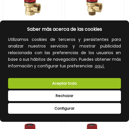
VÁLVULA SEGURIDAD H-H 3bar 1/2"
VÁLVULA SEGURIDAD M-H 3bar 1/2"
Saber más acerca de las cookies
Utilizamos cookies de terceros y persistentes para
REF:
3179 04
REF:
3182 04
analizar nuestros servicios y mostrar publicidad
7,38 €
7,78 €
relacionada con las preferencias de los usuarios en
base a sus hábitos de navegación. Puedes obtener más
Impuestos no incluidos.
Impuestos no incluidos.
información y configurar tus preferencias
aquí.
AÑADIR A LA CESTA
AÑADIR A LA CESTA
Añade al carrito y sigue el proceso
Añade al carrito y sigue el proceso
Aceptar todo
de compra para ver la
de compra para ver la
disponibilidad y los precios para
disponibilidad y los precios para
profesionales.
profesionales.
Rechazar
Configurar