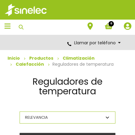
Saltar
Saltar
al
al
contenido
menú
de
0
navegación
Llamar por teléfono
Inicio
Productos
Climatización
Calefacción
Reguladores de temperatura
Reguladores de
temperatura