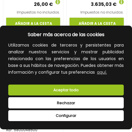
26,00 €
3.635,03 €
Impuestos no incluidos.
Impuestos no incluidos.
AÑADIR A LA CESTA
AÑADIR A LA CESTA
Saber más acerca de las cookies
Añade al carrito y sigue el proceso
Añade al carrito y sigue el proceso
de compra para ver la
de compra para ver la
disponibilidad y los precios para
disponibilidad y los precios para
Utilizamos cookies de terceros y persistentes para
profesionales.
profesionales.
analizar nuestros servicios y mostrar publicidad
relacionada con las preferencias de los usuarios en
base a sus hábitos de navegación. Puedes obtener más
información y configurar tus preferencias
aquí.
Aceptar todo
Rechazar
Configurar
COMPUERTA AIRE CON DETECTOR MD 1000
REF:
5800048500