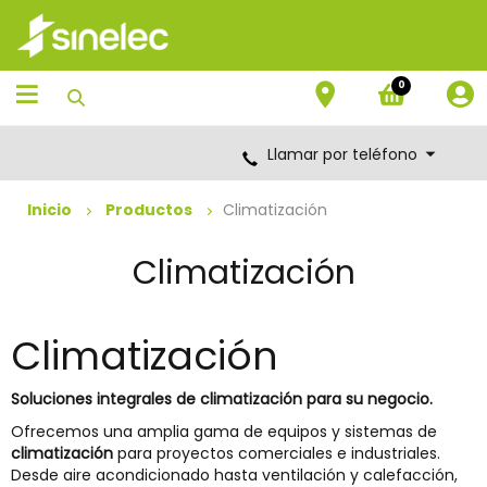
Saltar
Saltar
al
al
contenido
menú
de
0
navegación
Llamar por teléfono
Inicio
Productos
Climatización
Climatización
Climatización
Soluciones integrales de climatización para su negocio.
Ofrecemos una amplia gama de equipos y sistemas de
climatización
para proyectos comerciales e industriales.
Desde aire acondicionado hasta ventilación y calefacción,