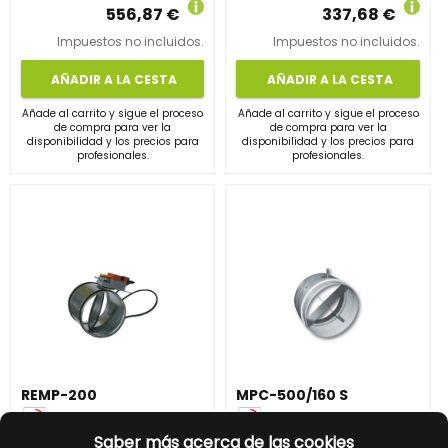
556,87 €
337,68 €
Impuestos no incluidos.
Impuestos no incluidos.
AÑADIR A LA CESTA
AÑADIR A LA CESTA
Añade al carrito y sigue el proceso
Añade al carrito y sigue el proceso
de compra para ver la
de compra para ver la
disponibilidad y los precios para
disponibilidad y los precios para
profesionales.
profesionales.
REMP-200
MPC-500/160 S
Saber más acerca de las cookies
REF:
5416730000
REF:
5418061900