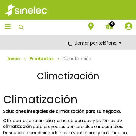
Saltar
Saltar
al
al
contenido
menú
de
0
navegación
Llamar por teléfono
Inicio
Productos
Climatización
Climatización
Climatización
Soluciones integrales de climatización para su negocio.
Ofrecemos una amplia gama de equipos y sistemas de
climatización
para proyectos comerciales e industriales.
Desde aire acondicionado hasta ventilación y calefacción,