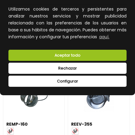
795,95 €
96,93 €
Utilizamos cookies de terceros y persistentes para
analizar nuestros servicios y mostrar publicidad
Impuestos no incluidos.
Impuestos no incluidos.
relacionada con las preferencias de los usuarios en
AÑADIR A LA CESTA
AÑADIR A LA CESTA
base a sus hábitos de navegación. Puedes obtener más
información y configurar tus preferencias
aquí.
Añade al carrito y sigue el proceso
Añade al carrito y sigue el proceso
de compra para ver la
de compra para ver la
disponibilidad y los precios para
disponibilidad y los precios para
profesionales.
profesionales.
Aceptar todo
Rechazar
Configurar
REMP-160
REEV-355