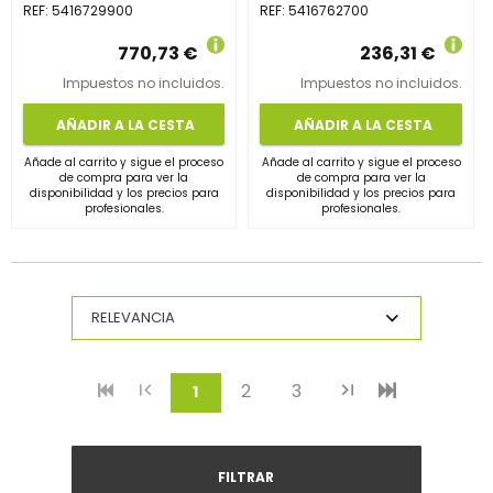
REF:
5416729900
REF:
5416762700
770,73 €
236,31 €
Impuestos no incluidos.
Impuestos no incluidos.
AÑADIR A LA CESTA
AÑADIR A LA CESTA
Añade al carrito y sigue el proceso
Añade al carrito y sigue el proceso
de compra para ver la
de compra para ver la
disponibilidad y los precios para
disponibilidad y los precios para
profesionales.
profesionales.
2
3
(current)
1
FILTRAR