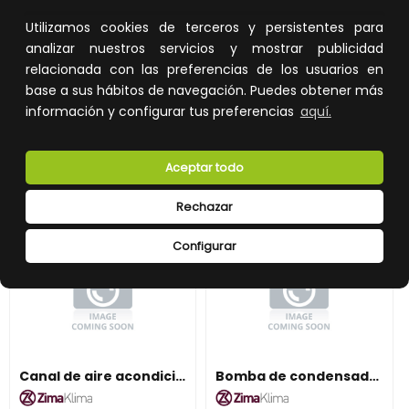
162,19 €
8,26 €
Utilizamos cookies de terceros y persistentes para
analizar nuestros servicios y mostrar publicidad
Impuestos no incluidos.
Impuestos no incluidos.
relacionada con las preferencias de los usuarios en
AÑADIR A LA CESTA
AÑADIR A LA CESTA
base a sus hábitos de navegación. Puedes obtener más
información y configurar tus preferencias
aquí.
Añade al carrito y sigue el proceso
Añade al carrito y sigue el proceso
de compra para ver la
de compra para ver la
disponibilidad y los precios para
disponibilidad y los precios para
profesionales.
profesionales.
Aceptar todo
Rechazar
Configurar
Canal de aire acondicionado ZIMAKLIMA 1403-3502 modular para instalaciones comerciales
Bomba de condensados ZIMAKLIMA 2101-3000 para sistemas de climatización