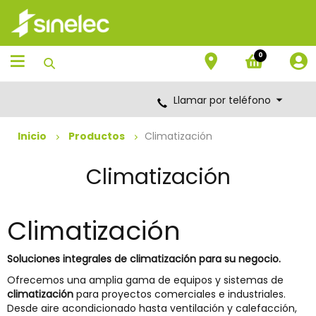
Saltar
Saltar
al
al
contenido
menú
de
0
navegación
Llamar por teléfono
Inicio
Productos
Climatización
Climatización
Climatización
Soluciones integrales de climatización para su negocio.
Ofrecemos una amplia gama de equipos y sistemas de
climatización
para proyectos comerciales e industriales.
Desde aire acondicionado hasta ventilación y calefacción,