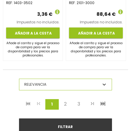
REF:
1403-3502
REF:
2101-3000
3,36 €
88,64 €
Impuestos no incluidos.
Impuestos no incluidos.
AÑADIR A LA CESTA
AÑADIR A LA CESTA
Añade al carrito y sigue el proceso
Añade al carrito y sigue el proceso
de compra para ver la
de compra para ver la
disponibilidad y los precios para
disponibilidad y los precios para
profesionales.
profesionales.
2
3
(current)
1
FILTRAR