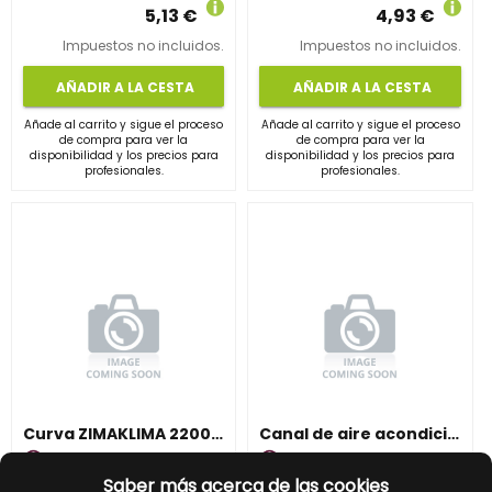
5,13 €
4,93 €
Impuestos no incluidos.
Impuestos no incluidos.
AÑADIR A LA CESTA
AÑADIR A LA CESTA
Añade al carrito y sigue el proceso
Añade al carrito y sigue el proceso
de compra para ver la
de compra para ver la
disponibilidad y los precios para
disponibilidad y los precios para
profesionales.
profesionales.
Curva ZIMAKLIMA 2200-1519 para canalización de condensados
Canal de aire acondicionado ZIMAKLIMA 1403-1254 mediana para instalaciones comerciales
Saber más acerca de las cookies
REF:
2200-1519
REF:
1403-1254