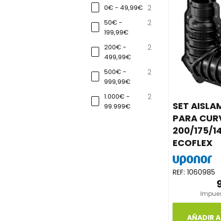
0€ - 49,99€
2
50€ -
2
199,99€
200€ -
2
499,99€
500€ -
2
999,99€
1.000€ -
2
SET AISLA
99.999€
PARA CUR
200/175/
ECOFLEX
REF:
1060985
Impues
AÑADIR A