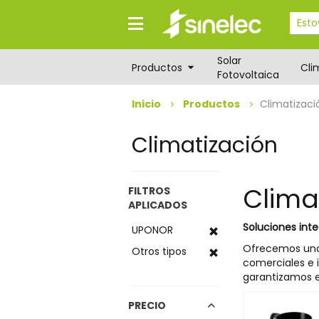
Saltar
Saltar
al
al
contenido
menú
de
Solar
navegación
Productos
Cli
Fotovoltaica
Inicio
Productos
Climatizaci
Climatización
Clima
FILTROS
APLICADOS
Soluciones inte
UPONOR
Ofrecemos una
Otros tipos
comerciales e i
garantizamos e
PRECIO