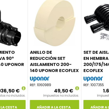
MIENTO
ANILLO DE
SET DE AIS
VA 90°
REDUCCIÓN SET
EN HEMBRA
140 UPONOR
AISLAMIENTO 200-
200/175/1
140 UPONOR ECOFLEX
ECOFLEX
REF:
1060989
REF:
1007355
936,50 €
49,50 €
1.
tos no incluidos.
Impuestos no incluidos.
Impuest
 LA CESTA
AÑADIR A LA CESTA
AÑADIR A 