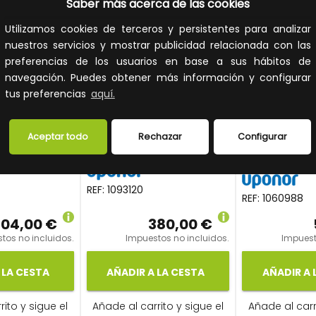
Saber más acerca de las cookies
Utilizamos cookies de terceros y persistentes para analizar
nuestros servicios y mostrar publicidad relacionada con las
preferencias de los usuarios en base a sus hábitos de
navegación. Puedes obtener más información y configurar
O
tus preferencias
aquí.
ANILLO DE
RÁCTIL
CINTA
REDUCCIÓN
COFLEX
TERMORRETRÁCTIL
AISLAMIEN
Aceptar todo
Rechazar
Configurar
00 CON
UPONOR ECOFLEX
UPONOR E
RA
REF:
1093120
REF:
1060988
304,00 €
380,00 €
tos no incluidos.
Impuestos no incluidos.
Impuest
 LA CESTA
AÑADIR A LA CESTA
AÑADIR A 
ito y sigue el
Añade al carrito y sigue el
Añade al carr