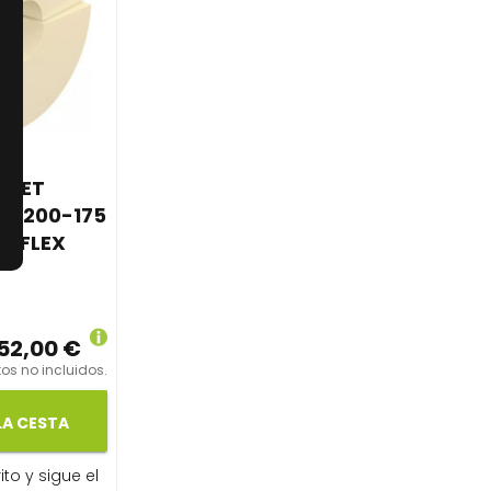
 SET
TO 200-175
COFLEX
52,00 €
os no incluidos.
LA CESTA
ito y sigue el