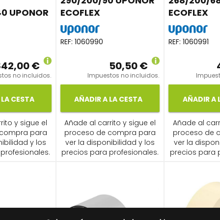
290/200/90 UPONOR
268/200/6
140 UPONOR
ECOFLEX
ECOFLEX
REF:
1060990
REF:
1060991
842,00 €
50,50 €
tos no incluidos.
Impuestos no incluidos.
Impuest
 LA CESTA
AÑADIR A LA CESTA
AÑADIR A 
ito y sigue el
Añade al carrito y sigue el
Añade al carr
 compra para
proceso de compra para
proceso de 
ibilidad y los
ver la disponibilidad y los
ver la dispon
profesionales.
precios para profesionales.
precios para 