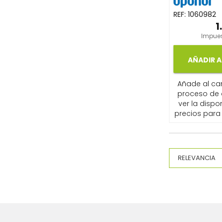
REF:
1060982
1
Impues
AÑADIR A
Añade al carr
proceso de
ver la dispon
precios para 