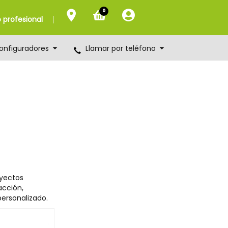
0
profesional
onfiguradores
Llamar por teléfono
yectos
acción,
ersonalizado.