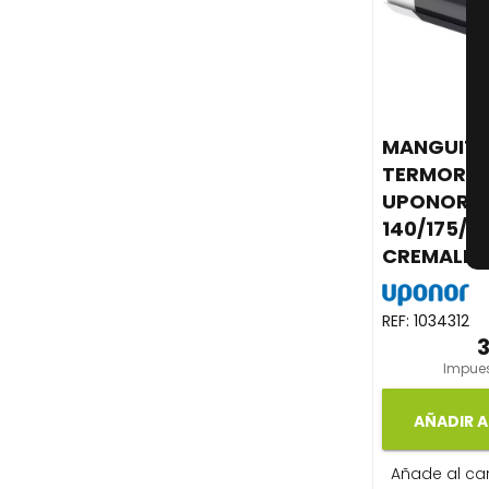
MANGUIT
TERMORET
UPONOR E
140/175/2
CREMALLE
REF:
1034312
Impues
AÑADIR A
Añade al carr