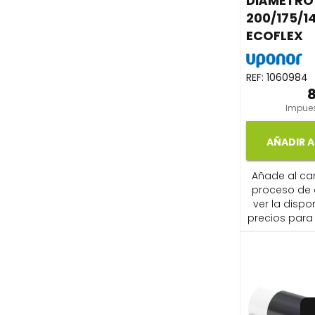
DIÁMETRO
200/175/
ECOFLEX
REF:
1060984
Impues
AÑADIR A
Añade al carr
proceso de
ver la dispon
precios para 