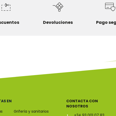
scuentos
Devoluciones
Pago se
TAS EN
CONTACTA CON
NOSOTROS
as
Grifería y sanitarios
+34 93 001 07 83