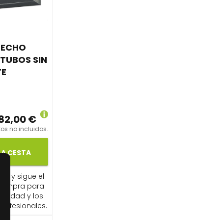
TECHO
 TUBOS SIN
TE
382,00 €
os no incluidos.
LA CESTA
ito y sigue el
compra para
ibilidad y los
profesionales.