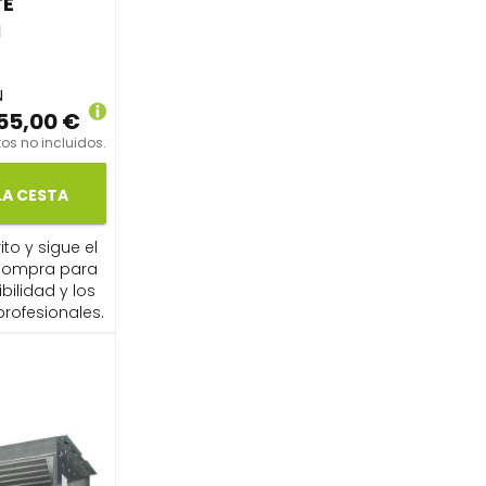
TE
N
N
55,00 €
os no incluidos.
LA CESTA
ito y sigue el
compra para
ibilidad y los
profesionales.