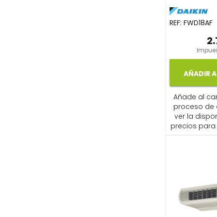
REF:
FWD18AF
2.
Impues
AÑADIR A
Añade al carr
proceso de
ver la dispon
precios para 