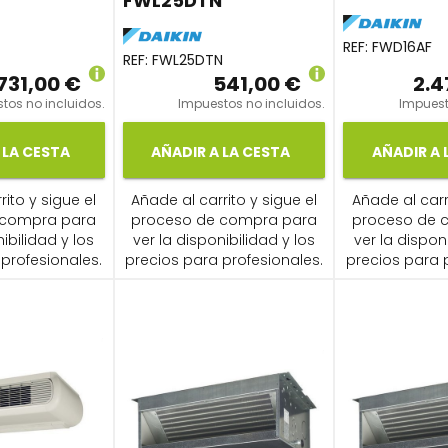
FWL25DTN
REF:
FWD16AF
REF:
FWL25DTN
731,00 €
541,00 €
2.4
tos no incluidos.
Impuestos no incluidos.
Impuest
 LA CESTA
AÑADIR A LA CESTA
AÑADIR A 
ito y sigue el
Añade al carrito y sigue el
Añade al carr
 compra para
proceso de compra para
proceso de 
ibilidad y los
ver la disponibilidad y los
ver la dispon
profesionales.
precios para profesionales.
precios para 