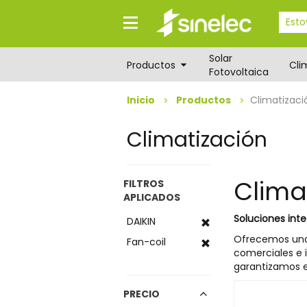
Saltar
Saltar
al
al
contenido
menú
de
Solar
navegación
Productos
Cli
Fotovoltaica
Inicio
Productos
Climatizaci
Climatización
Clima
FILTROS
APLICADOS
Soluciones inte
DAIKIN
Ofrecemos una
Fan-coil
comerciales e i
garantizamos e
PRECIO