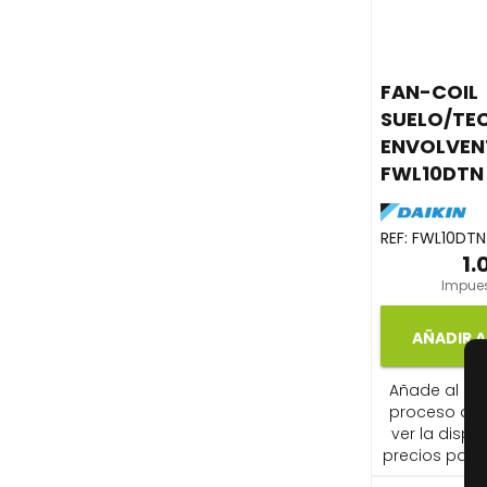
FAN-COIL
SUELO/TE
ENVOLVEN
FWL10DTN
REF:
FWL10DTN
1.
Impues
AÑADIR A
Añade al carr
proceso de
ver la dispon
precios para 