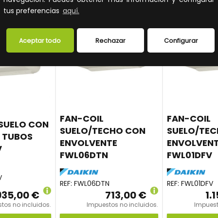
tus preferencias
aquí.
Aceptar todo
Rechazar
Configurar
FAN-COIL
FAN-COIL
 SUELO CON
SUELO/TECHO CON
SUELO/TE
2 TUBOS
ENVOLVENTE
ENVOLVEN
V
FWL06DTN
FWL01DFV
V
REF:
FWL06DTN
REF:
FWL01DFV
935,00 €
713,00 €
1.
tos no incluidos.
Impuestos no incluidos.
Impuest