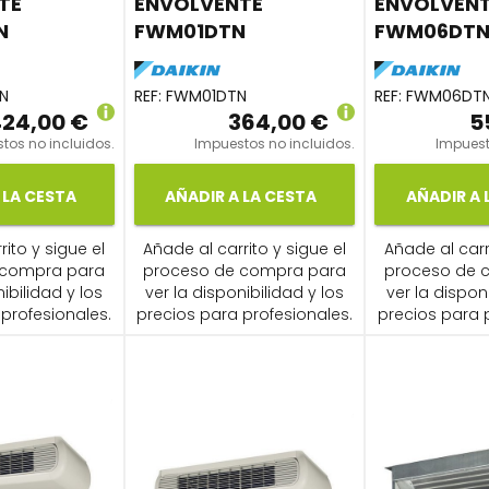
TE
ENVOLVENTE
ENVOLVEN
N
FWM01DTN
FWM06DT
N
REF:
FWM01DTN
REF:
FWM06DT
24,00 €
364,00 €
5
tos no incluidos.
Impuestos no incluidos.
Impuest
 LA CESTA
AÑADIR A LA CESTA
AÑADIR A 
ito y sigue el
Añade al carrito y sigue el
Añade al carr
 compra para
proceso de compra para
proceso de 
ibilidad y los
ver la disponibilidad y los
ver la dispon
profesionales.
precios para profesionales.
precios para 