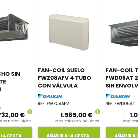
FAN-COIL SUELO
FAN-COIL 
HO SIN
FWZ08AFV 4 TUBO
FWD06AT 2
TE
CON VÁLVULA
SIN ENVOL
N
REF:
FWZ08AFV
REF:
FWD06AT
N
732,00 €
1.585,00 €
1.
tos no incluidos.
Impuestos no incluidos.
Impuest
 LA CESTA
AÑADIR A LA CESTA
AÑADIR A 