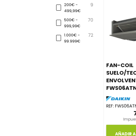
200€ -
9
499,99€
500€ -
70
999,99€
1.000€ -
72
99.999€
FAN-COIL
SUELO/TEC
ENVOLVEN
FWS06AT
REF:
FWS06AT
Impues
AÑADIR A