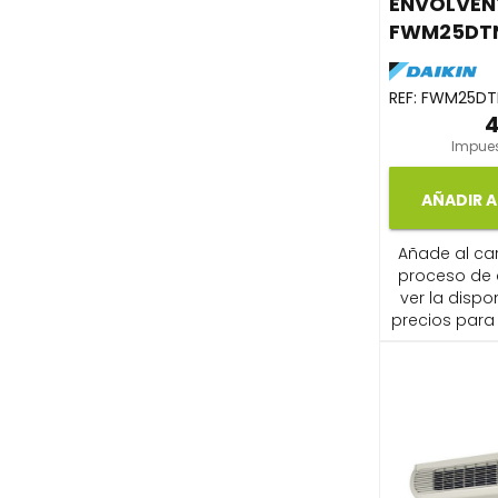
ENVOLVEN
FWM25DT
REF:
FWM25DT
4
Impues
AÑADIR A
Añade al carr
proceso de
ver la dispon
precios para 