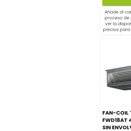
Añade al carr
proceso de
ver la dispon
precios para 
FAN-COIL
FWD18AT 
SIN ENVOL