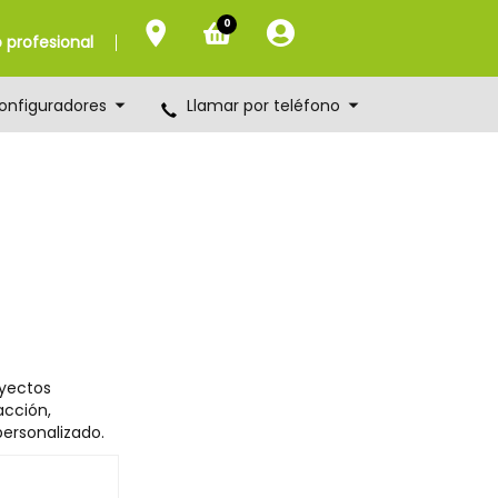
0
profesional
onfiguradores
Llamar por teléfono
yectos
acción,
ersonalizado.