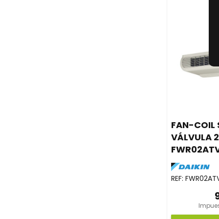
FAN-COIL
VÁLVULA 
FWR02AT
REF:
FWR02AT
Impues