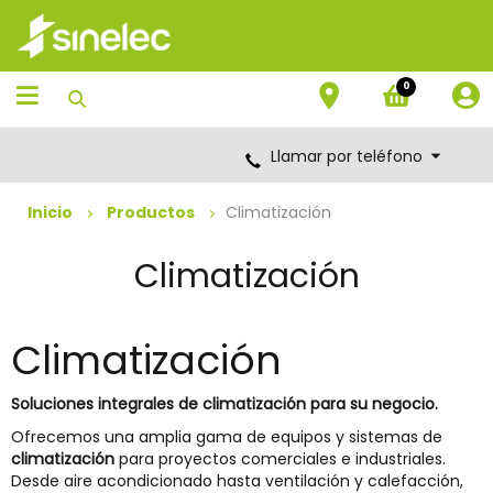
Saltar
Saltar
al
al
contenido
menú
de
0
navegación
Llamar por teléfono
Inicio
Productos
Climatización
Climatización
Climatización
Soluciones integrales de climatización para su negocio.
Ofrecemos una amplia gama de equipos y sistemas de
climatización
para proyectos comerciales e industriales.
Desde aire acondicionado hasta ventilación y calefacción,