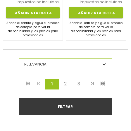
Impuestos no incluidos.
Impuestos no incluidos.
AÑADIR A LA CESTA
AÑADIR A LA CESTA
Añade al carrito y sigue el proceso
Añade al carrito y sigue el proceso
de compra para ver la
de compra para ver la
disponibilidad y los precios para
disponibilidad y los precios para
profesionales.
profesionales.
2
3
(current)
1
FILTRAR