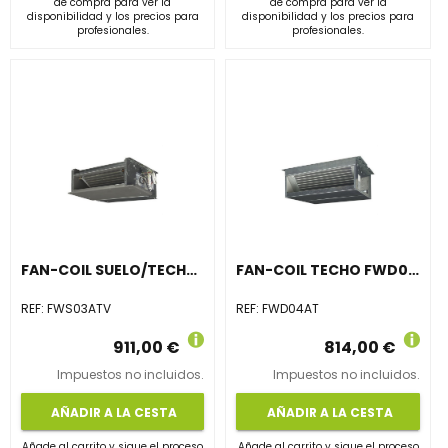
de compra para ver la
de compra para ver la
disponibilidad y los precios para
disponibilidad y los precios para
profesionales.
profesionales.
FAN-COIL SUELO/TECHO SIN ENVOLVENTE FWS03ATV
FAN-COIL TECHO FWD04AT 2 TUBOS SIN ENVOLVENTE
REF:
FWS03ATV
REF:
FWD04AT
911,00 €
814,00 €
Impuestos no incluidos.
Impuestos no incluidos.
AÑADIR A LA CESTA
AÑADIR A LA CESTA
Añade al carrito y sigue el proceso
Añade al carrito y sigue el proceso