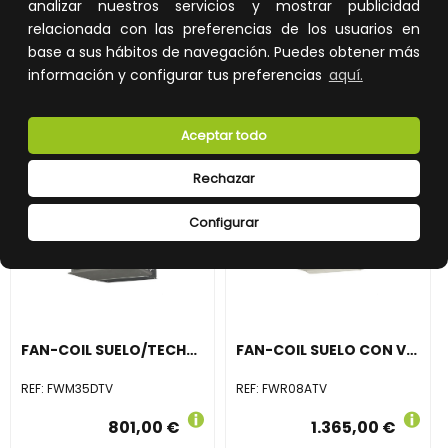
analizar nuestros servicios y mostrar publicidad
relacionada con las preferencias de los usuarios en
AÑADIR A LA CESTA
AÑADIR A LA CESTA
base a sus hábitos de navegación. Puedes obtener más
Añade al carrito y sigue el proceso
Añade al carrito y sigue el proceso
información y configurar tus preferencias
aquí.
de compra para ver la
de compra para ver la
disponibilidad y los precios para
disponibilidad y los precios para
profesionales.
profesionales.
Aceptar todo
Rechazar
Configurar
FAN-COIL SUELO/TECHO SIN ENVOLVENTE FWM35DTV
FAN-COIL SUELO CON VÁLVULA 2 TUBOS FWR08ATV
REF:
FWM35DTV
REF:
FWR08ATV
801,00 €
1.365,00 €