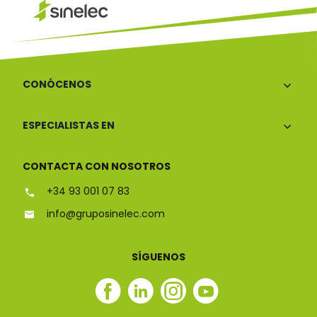
CONÓCENOS
ESPECIALISTAS EN
CONTACTA CON NOSOTROS
+34 93 001 07 83
info@gruposinelec.com
SÍGUENOS
Facebook
Linkedin
Instagram
Youtube
Sinelec
Sinelec
Sinelec
Sinelec