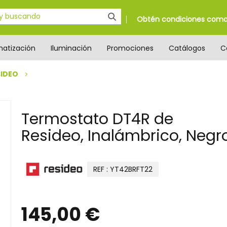
Obtén condiciones como 
matización
Iluminación
Promociones
Catálogos
C
SIDEO
Termostato DT4R de
Resideo, Inalámbrico, Negr
REF : YT42BRFT22
145,00 €