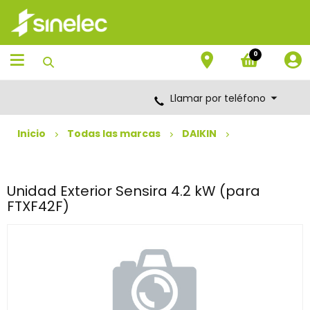
Saltar
Saltar
al
al
contenido
menú
de
0
navegación
Llamar por teléfono
Inicio
Todas las marcas
DAIKIN
Unidad Exterior Sensira 4.2 kW (para
FTXF42F)