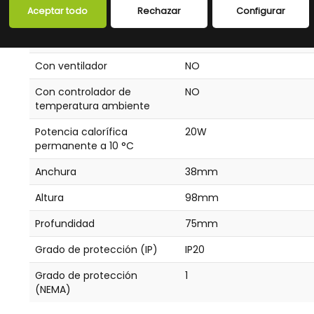
Voltaje de funcionamiento
12 - 24V
Aceptar todo
Rechazar
Configurar
en CC
Tipo de tensión
CC
Con ventilador
NO
Con controlador de
NO
temperatura ambiente
Potencia calorífica
20W
permanente a 10 °C
Anchura
38mm
Altura
98mm
Profundidad
75mm
Grado de protección (IP)
IP20
Grado de protección
1
(NEMA)