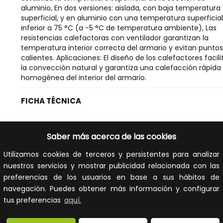
aluminio, En dos versiones: aislada, con baja temperatura
superficial, y en aluminio con una temperatura superficial
inferior a 75 °C (a -5 °C de temperatura ambiente), Las
resistencias calefactoras con ventilador garantizan la
temperatura interior correcta del armario y evitan puntos
calientes. Aplicaciones: El diseño de los calefactores facili
la convección natural y garantiza una calefacción rápida
homogénea del interior del armario.
FICHA TÉCNICA
Calefacción (armario de control)
Saber más acerca de las cookies
Poder de medición
20W
Utilizamos cookies de terceros y persistentes para analizar
nuestros servicios y mostrar publicidad relacionada con las
Voltaje de funcionamiento
- - -V
a 50 Hz CA
preferencias de los usuarios en base a sus hábitos de
navegación. Puedes obtener más información y configurar
Voltaje de funcionamiento
- - -V
tus preferencias
aquí.
a 60 Hz CA