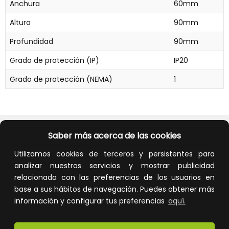
Anchura
60mm
Altura
90mm
Profundidad
90mm
Grado de protección (IP)
IP20
Grado de protección (NEMA)
1
Saber más acerca de las cookies
Utilizamos cookies de terceros y persistentes para
analizar nuestros servicios y mostrar publicidad
Calidad y precio
Descuentos
relacionada con las preferencias de los usuarios en
base a sus hábitos de navegación. Puedes obtener más
información y configurar tus preferencias
aquí.