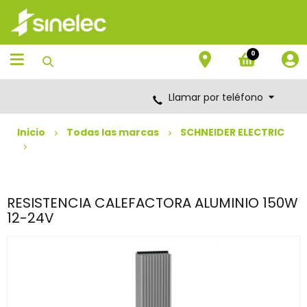
Saltar
Saltar
al
al
contenido
menú
de
0
navegación
Llamar por teléfono
Inicio
Todas las marcas
SCHNEIDER ELECTRIC
RESISTENCIA CALEFACTORA ALUMINIO 150W
12-24V