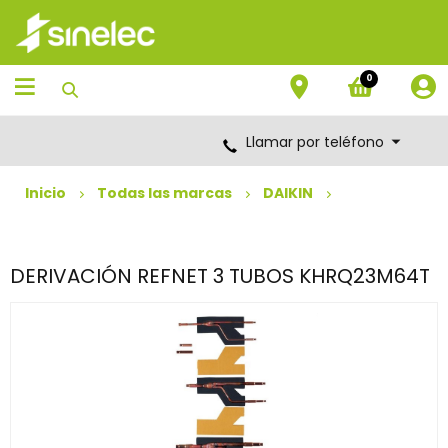
Saltar
Saltar
al
al
contenido
menú
de
0
navegación
Llamar por teléfono
Inicio
Todas las marcas
DAIKIN
DERIVACIÓN REFNET 3 TUBOS KHRQ23M64T