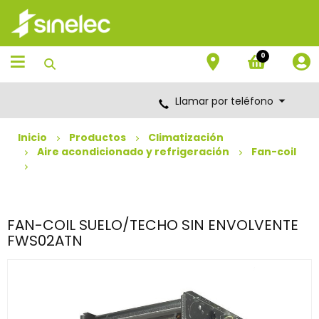
Saltar
Saltar
al
al
contenido
menú
de
0
navegación
Llamar por teléfono
Inicio
Productos
Climatización
Aire acondicionado y refrigeración
Fan-coil
FAN-COIL SUELO/TECHO SIN ENVOLVENTE
FWS02ATN