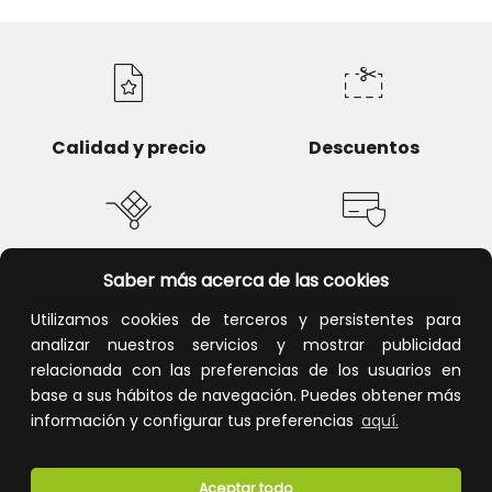
Calidad y precio
Descuentos
Devoluciones
Pago seguro
Saber más acerca de las cookies
Utilizamos cookies de terceros y persistentes para
analizar nuestros servicios y mostrar publicidad
relacionada con las preferencias de los usuarios en
base a sus hábitos de navegación. Puedes obtener más
Atención al cliente
información y configurar tus preferencias
aquí.
Aceptar todo