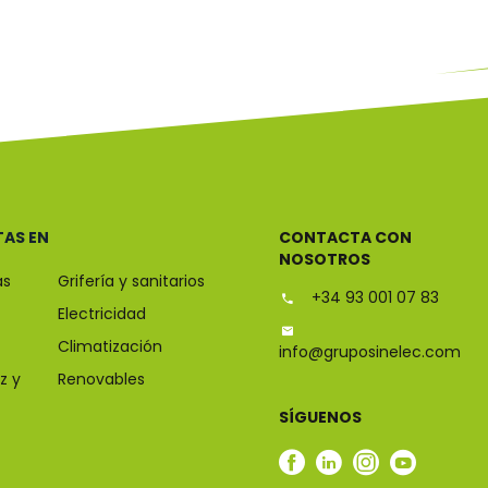
TAS EN
CONTACTA CON
NOSOTROS
as
Grifería y sanitarios
+34 93 001 07 83
Electricidad
Climatización
info@gruposinelec.com
z y
Renovables
SÍGUENOS
Facebook
Linkedin
Instagram
Youtub