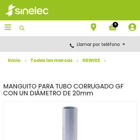
Saltar
Saltar
al
al
contenido
menú
de
0
navegación
Llamar por teléfono
Inicio
Todas las marcas
GEWISS
MANGUITO PARA TUBO CORRUGADO GF
CON UN DIÁMETRO DE 20mm