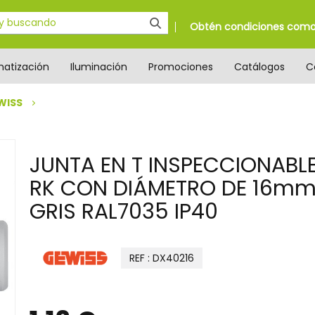
Obtén condiciones como 
matización
Iluminación
Promociones
Catálogos
C
WISS
JUNTA EN T INSPECCIONABL
RK CON DIÁMETRO DE 16m
GRIS RAL7035 IP40
REF : DX40216