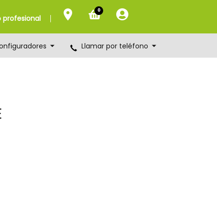
0
profesional
onfiguradores
Llamar por teléfono
E
m