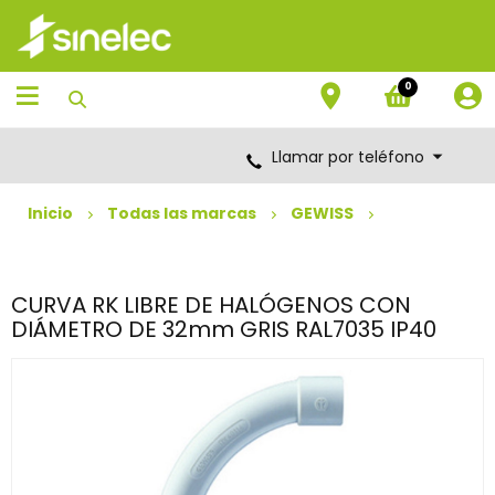
Saltar
Saltar
al
al
contenido
menú
de
0
navegación
Llamar por teléfono
Inicio
Todas las marcas
GEWISS
CURVA RK LIBRE DE HALÓGENOS CON
DIÁMETRO DE 32mm GRIS RAL7035 IP40