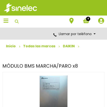
Saltar
Saltar
al
al
contenido
menú
de
0
navegación
Llamar por teléfono
Inicio
Todas las marcas
DAIKIN
MÓDULO BMS MARCHA/PARO x8