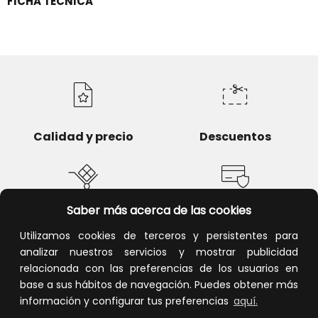
FICHA TÉCNICA
Calidad y precio
Descuentos
Saber más acerca de las cookies
Devoluciones
Pago seguro
Utilizamos cookies de terceros y persistentes para
analizar nuestros servicios y mostrar publicidad
relacionada con las preferencias de los usuarios en
base a sus hábitos de navegación. Puedes obtener más
Atención al cliente
información y configurar tus preferencias
aquí.