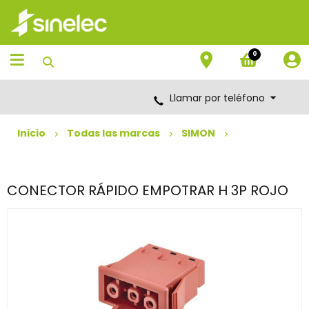
Saltar
Saltar
al
al
contenido
menú
de
0
navegación
Llamar por teléfono
Inicio
Todas las marcas
SIMON
CONECTOR RÁPIDO EMPOTRAR H 3P ROJO