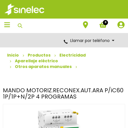
Saltar
Saltar
al
al
contenido
menú
de
0
navegación
Llamar por teléfono
Inicio
Productos
Electricidad
Aparellaje eléctrico
Otros aparatos manuales
MANDO MOTORIZ.RECONEX.AUT.ARA P/iC60
1P/1P+N/2P 4 PROGRAMAS