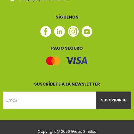
+34 93 001 07 83
info@gruposinelec.com
SÍGUENOS
Facebook
Linkedin
Instagram
Youtube
Sinelec
Sinelec
Sinelec
Sinelec
PAGO SEGURO
SUSCRÍBETE A LA NEWSLETTER
SUSCRIBIRSE
Email