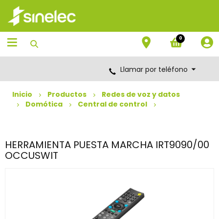
Saltar
Saltar
al
al
contenido
menú
de
0
navegación
Llamar por teléfono
Inicio
Productos
Redes de voz y datos
Domótica
Central de control
HERRAMIENTA PUESTA MARCHA IRT9090/00
OCCUSWIT