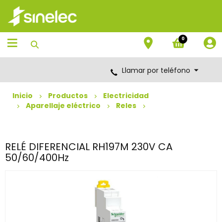
Saltar
Saltar
al
al
contenido
menú
de
0
navegación
Llamar por teléfono
Inicio
Productos
Electricidad
Aparellaje eléctrico
Reles
RELÉ DIFERENCIAL RH197M 230V CA
50/60/400Hz