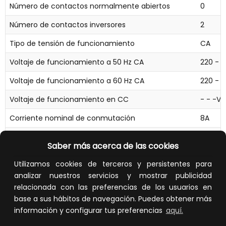
Número de contactos normalmente abiertos
0
Número de contactos inversores
2
Tipo de tensión de funcionamiento
CA
Voltaje de funcionamiento a 50 Hz CA
220 - 
Voltaje de funcionamiento a 60 Hz CA
220 - 
Voltaje de funcionamiento en CC
- - -V
Corriente nominal de conmutación
8A
Anchura
71.2m
Saber más acerca de las cookies
Altura
98.7m
Utilizamos cookies de terceros y persistentes para
Profundidad
65.8m
analizar nuestros servicios y mostrar publicidad
relacionada con las preferencias de los usuarios en
Tiempo máximo de retardo de respuesta permitido
4.82s
base a sus hábitos de navegación. Puedes obtener más
información y configurar tus preferencias
aquí.