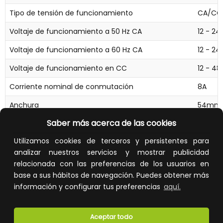
Tipo de tensión de funcionamiento
CA/CC
Voltaje de funcionamiento a 50 Hz CA
12 - 24
Voltaje de funcionamiento a 60 Hz CA
12 - 24
Voltaje de funcionamiento en CC
12 - 48
Corriente nominal de conmutación
8A
Anchura
54mm
Saber más acerca de las cookies
Altura
97mm
Utilizamos cookies de terceros y persistentes para
Profundidad
74mm
analizar nuestros servicios y mostrar publicidad
Tiempo máximo de retardo de respuesta permitido
4.82s
relacionada con las preferencias de los usuarios en
base a sus hábitos de navegación. Puedes obtener más
información y configurar tus preferencias
aquí.
Aceptar todo