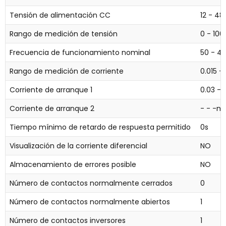
Tensión de alimentación CC
12 - 48
Rango de medición de tensión
0 - 100
Frecuencia de funcionamiento nominal
50 - 4
Rango de medición de corriente
0.015 
Corriente de arranque 1
0.03 -
Corriente de arranque 2
- - -m
Tiempo mínimo de retardo de respuesta permitido
0s
Visualización de la corriente diferencial
NO
Almacenamiento de errores posible
NO
Número de contactos normalmente cerrados
0
Número de contactos normalmente abiertos
1
Número de contactos inversores
1