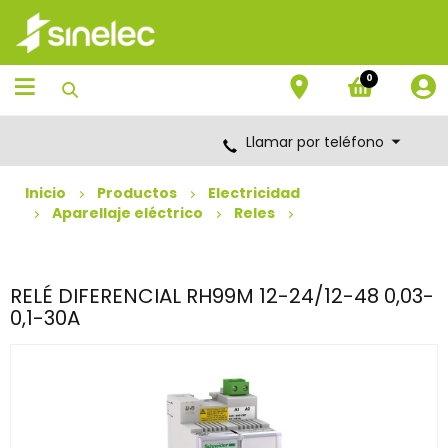
Saltar
Saltar
al
al
contenido
menú
de
0
navegación
Llamar por teléfono
Inicio
Productos
Electricidad
Aparellaje eléctrico
Reles
RELÉ DIFERENCIAL RH99M 12-24/12-48 0,03-
0,1-30A