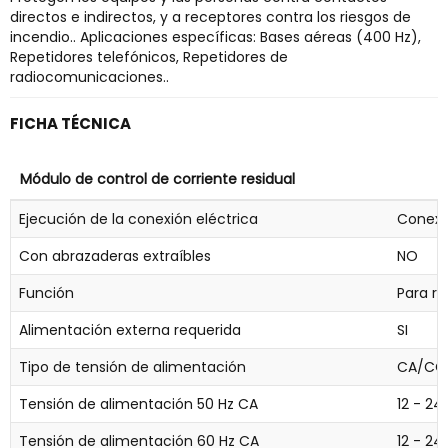
directos e indirectos, y a receptores contra los riesgos de
incendio.. Aplicaciones específicas: Bases aéreas (400 Hz),
Repetidores telefónicos, Repetidores de
radiocomunicaciones..
FICHA TÉCNICA
Módulo de control de corriente residual
Ejecución de la conexión eléctrica
Conexi
Con abrazaderas extraíbles
NO
Función
Para r
Alimentación externa requerida
SI
Tipo de tensión de alimentación
CA/CC
Tensión de alimentación 50 Hz CA
12 - 24
Tensión de alimentación 60 Hz CA
12 - 24