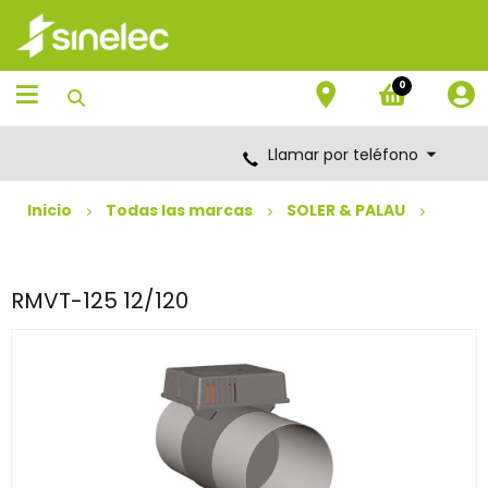
Saltar
Saltar
al
al
contenido
menú
de
0
navegación
Llamar por teléfono
Inicio
Todas las marcas
SOLER & PALAU
RMVT-125 12/120